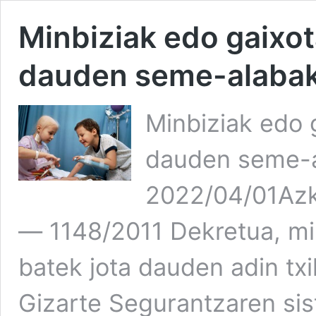
Minbiziak edo gaixot
dauden seme-alabak 
Minbiziak edo g
dauden seme-a
2022/04/01Azk
— 1148/2011 Dekretua, min
batek jota dauden adin tx
Gizarte Segurantzaren sis