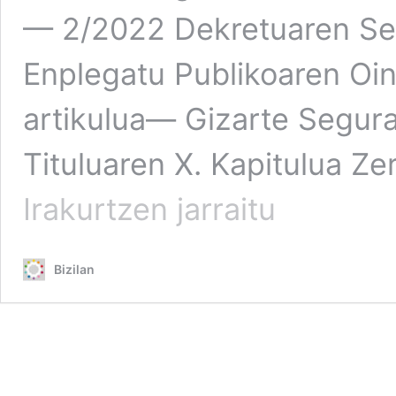
— 2/2022 Dekretuaren Se
Enplegatu Publikoaren Oin
artikulua— Gizarte Segura
Tituluaren X. Kapitulua Z
Minbiziak
Irakurtzen jarraitu
edo
gaixotasun
larriren
Bizilan
batek
jota
dauden
seme-
alabak
zaintzeko
prestazioa