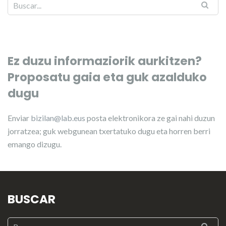
Ez duzu informaziorik aurkitzen?
Proposatu gaia eta guk azalduko
dugu
Enviar
bizilan@lab.eus
posta elektronikora ze gai nahi duzun
jorratzea; guk webgunean txertatuko dugu eta horren berri
emango dizugu.
BUSCAR