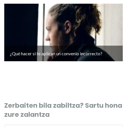
¿Qué hacer si te aplican un convenio incorrecto?
Zerbaiten bila zabiltza? Sartu hona
zure zalantza