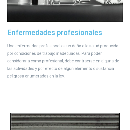
Enfermedades profesionales
Una enfermedad profesional es un daño a la salud producido
por condiciones de trabajo inadecuadas. Para poder
considerarla como profesional, debe contraerse en alguna de
las actividades y por efecto de algún elemento o sustancia
peligrosa enumeradas en la ley.