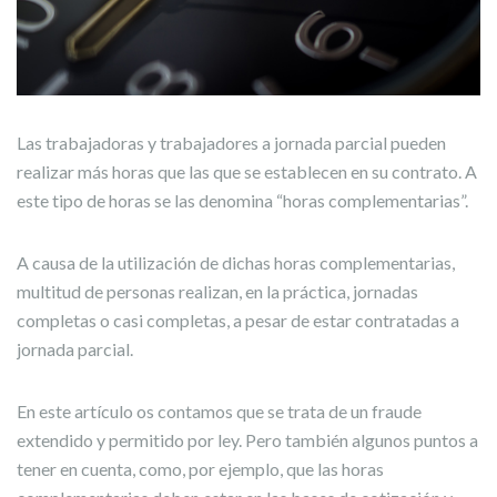
Las trabajadoras y trabajadores a jornada parcial pueden
realizar más horas que las que se establecen en su contrato. A
este tipo de horas se las denomina “horas complementarias”.
A causa de la utilización de dichas horas complementarias,
multitud de personas realizan, en la práctica, jornadas
completas o casi completas, a pesar de estar contratadas a
jornada parcial.
En este artículo os contamos que se trata de un fraude
extendido y permitido por ley. Pero también algunos puntos a
tener en cuenta, como, por ejemplo, que las horas