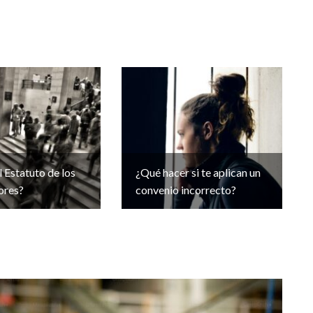
l Estatuto de los
¿Qué hacer si te aplican un
ores?
convenio incorrecto?