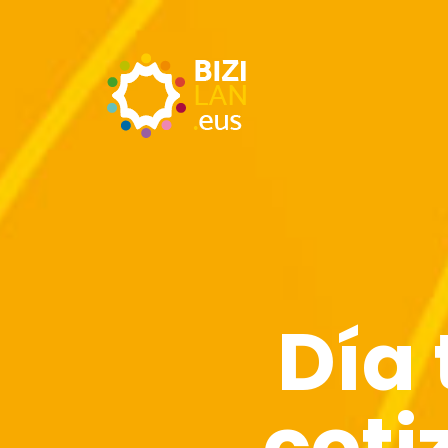
Día 
coti