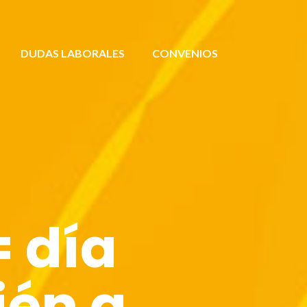
DUDAS LABORALES
CONVENIOS
= día
ién a