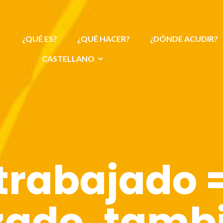
¿QUÉ ES?
¿QUÉ HACER?
¿DÓNDE ACUDIR?
CASTELLANO
trabajado 
zado, tamb