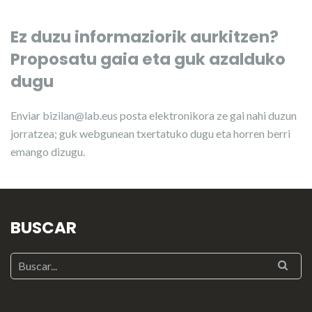
Ez duzu informaziorik aurkitzen?
Proposatu gaia eta guk azalduko
dugu
Enviar
bizilan@lab.eus
posta elektronikora ze gai nahi duzun
jorratzea; guk webgunean txertatuko dugu eta horren berri
emango dizugu.
BUSCAR