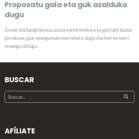
Proposatu gaia eta guk azalduko
dugu
Enviar
bizilan@lab.eus
posta elektronikora ze gai nahi duzun
jorratzea; guk webgunean txertatuko dugu eta horren berri
emango dizugu.
BUSCAR
AFÍLIATE