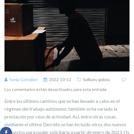
Sonia González
2022-10-12
Sailkatu gabea
Los comentarios están desactivados para esta entrada
Entre los últimos cambios que se han llevado a cabo en el
régimen del trabajo autónomo, también se ha variado la
prestación por cese de actividad. Así, entre otras cosas,
mediante el último Decreto se han incluido otros dos nuevos
supuestos para poder solicitarla a partir de enero de 2023. Os