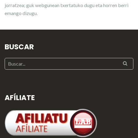
jorratzea; guk webgunean txertatuko dugu eta horren berri
emango dizugu.
BUSCAR
AFÍLIATE