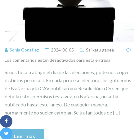
Sonia González
2024-06-05
Sailkatu gabea
Los comentarios están desactivados para esta entrada
Si nos toca trabajar el día de las elecciones, podemos coger
distintos permisos: En cada proceso electoral, los gobiernos
de Nafarroa y la CAV publican una Resolución u Orden que
detalla estos permisos (esta vez, en Nafarroa, no se ha
publicado hasta este lunes). De cualquier manera,
normalmente no suelen cambiar. Se tratan todos de […]
Leer más