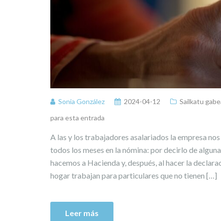
Sonia González
2024-04-12
Sailkatu gabe
para esta entrada
A las y los trabajadores asalariados la empresa nos
todos los meses en la nómina: por decirlo de algun
hacemos a Hacienda y, después, al hacer la declarac
hogar trabajan para particulares que no tienen […]
Leer más