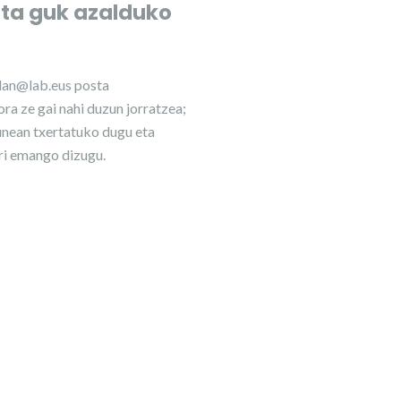
eta guk azalduko
ilan@lab.eus
posta
ra ze gai nahi duzun jorratzea;
nean txertatuko dugu eta
ri emango dizugu.