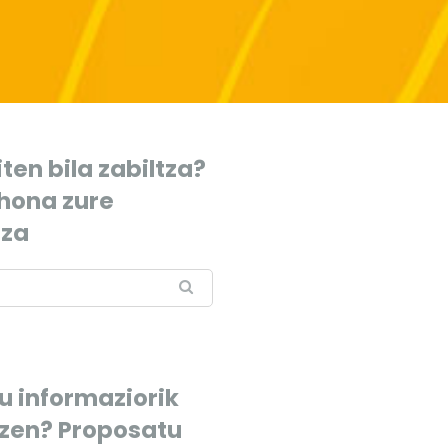
ten bila zabiltza?
 hona zure
tza
u informaziorik
tzen? Proposatu