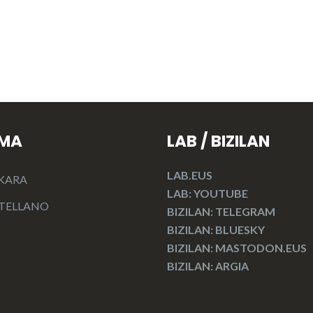
OMA
LAB / BIZILAN
LAB.EUS
KARA
LAB: YOUTUBE
TELLANO
BIZILAN: TELEGRAM
BIZILAN: BLUESKY
BIZILAN: MASTODON.EUS
BIZILAN: ARGIA