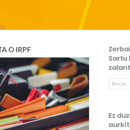
Zerbai
A O IRPF
Sartu
zalan
Ez duz
aurki