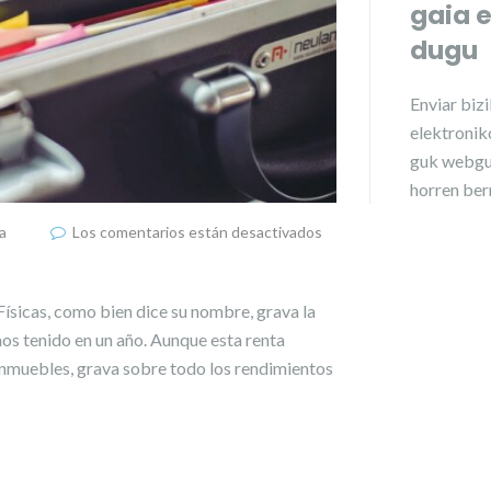
gaia 
dugu
Enviar
biz
elektroniko
guk webgu
horren ber
a
Los comentarios están desactivados
Físicas, como bien dice su nombre, grava la
emos tenido en un año. Aunque esta renta
nmuebles, grava sobre todo los rendimientos