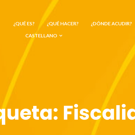
¿QUÉ ES?
¿QUÉ HACER?
¿DÓNDE ACUDIR?
CASTELLANO
iqueta:
Fiscal