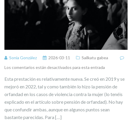
Sonia González
2026-03-11
Sailkatu gabea
Los comentarios están desactivados para esta entrada
Esta prestación es relativamente nueva. Se creó en 2019 y se
mejoró en 2022, tal y como también lo hizo la pensión de
orfandad en los casos de violencia contra la mujer (lo tenéis
explicado en el artículo sobre pensión de orfandad). No hay
que confundir ambas, aunque en algunos puntos sean
bastante parecidas. Para […]