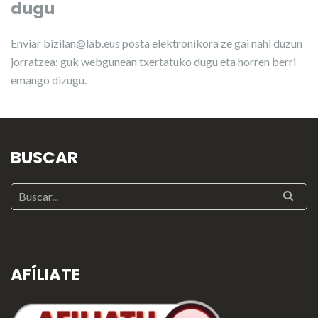
dugu
Enviar
bizilan@lab.eus
posta elektronikora ze gai nahi duzun
jorratzea; guk webgunean txertatuko dugu eta horren berri
emango dizugu.
BUSCAR
AFÍLIATE