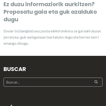
Ez duzu informaziorik aurkitzen?
Proposatu gaia eta guk azalduko
dugu
Enviar
bizilan@lab.eus
posta elektronikora ze gai nahi duzun
jorratzea; guk webgunean txertatuko dugu eta horren berri
emango dizugu.
BUSCAR