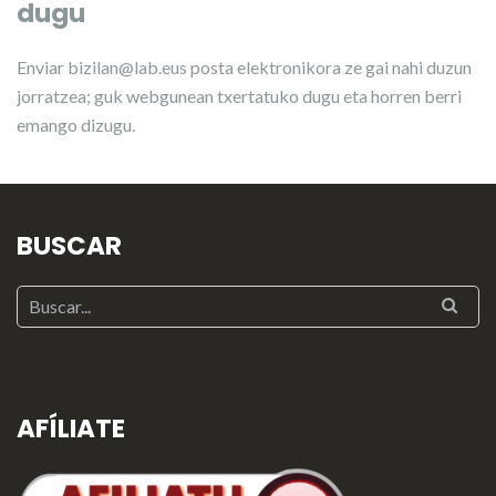
dugu
Enviar
bizilan@lab.eus
posta elektronikora ze gai nahi duzun
jorratzea; guk webgunean txertatuko dugu eta horren berri
emango dizugu.
BUSCAR
AFÍLIATE