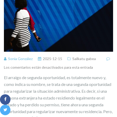
Sonia González
2025-12-15
Sailkatu gabea
Los comentarios están desactivados para esta entrada
El arraigo de segunda oportunidad, es totalmente nuevo y,
como indica su nombre, se trata de una segunda oportunidad
para regularizar la situación administrativa. Es decir, si una
persona extranjera ha estado residiendo legalmente en el
Estado y ha perdido su permiso, tiene ahora una segunda
oportunidad para regularizar nuevamente su residencia. Pero,