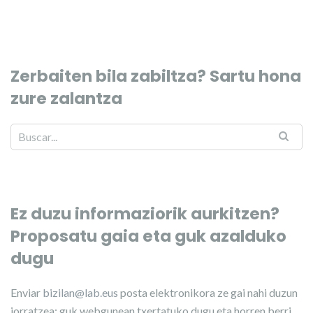
Zerbaiten bila zabiltza? Sartu hona
zure zalantza
Ez duzu informaziorik aurkitzen?
Proposatu gaia eta guk azalduko
dugu
Enviar
bizilan@lab.eus
posta elektronikora ze gai nahi duzun
jorratzea; guk webgunean txertatuko dugu eta horren berri