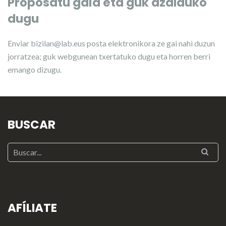
Proposatu gaia eta guk azalduko
dugu
Enviar
bizilan@lab.eus
posta elektronikora ze gai nahi duzun
jorratzea; guk webgunean txertatuko dugu eta horren berri
emango dizugu.
BUSCAR
AFÍLIATE