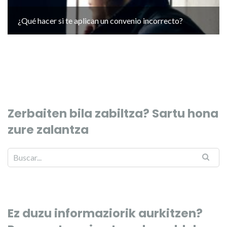
¿Qué hacer si te aplican un convenio incorrecto?
Zerbaiten bila zabiltza? Sartu hona
zure zalantza
Ez duzu informaziorik aurkitzen?