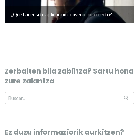
¿Qué hacer si te aplican un convenio incorrecto?
Zerbaiten bila zabiltza? Sartu hona
zure zalantza
Ez duzu informaziorik aurkitzen?