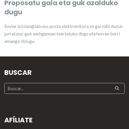
Proposatu gaia eta guk azalduko
dugu
Enviar
bizilan@lab.eus
posta elektronikora ze gai nahi duzun
jorratzea; guk webgunean txertatuko dugu eta horren berri
emango dizugu.
BUSCAR
AFÍLIATE