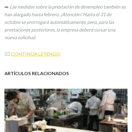
➡️
Las medidas sobre la prestación de desempleo también se
han alargado hasta febrero. ¡Atención! Hasta el 31 de
octubre se prorrogará automáticamente, pero, para las
prestaciones posteriores, la empresa deberá cursar una
nueva solicitud.
👉🏼
CONTINÚA LEYENDO
ARTÍCULOS RELACIONADOS