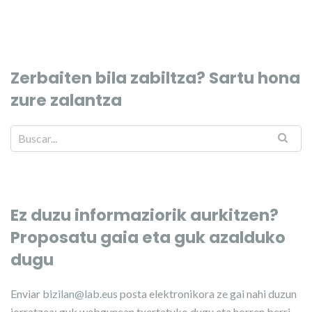
Zerbaiten bila zabiltza? Sartu hona
zure zalantza
Ez duzu informaziorik aurkitzen?
Proposatu gaia eta guk azalduko
dugu
Enviar
bizilan@lab.eus
posta elektronikora ze gai nahi duzun
jorratzea; guk webgunean txertatuko dugu eta horren berri