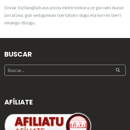
Enviar
bizilan@lab.eus
posta elektronikora ze gai nahi duzun
jorratzea; guk webgunean txertatuko dugu eta horren berri
emango dizugu.
BUSCAR
AFÍLIATE