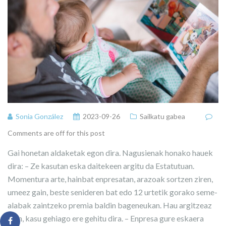
Sonia González
2023-09-26
Sailkatu gabea
Comments are off for this post
Gai honetan aldaketak egon dira. Nagusienak honako hauek
dira: – Ze kasutan eska daitekeen argitu da Estatutuan.
Momentura arte, hainbat enpresatan, arazoak sortzen ziren,
umeez gain, beste senideren bat edo 12 urtetik gorako seme-
alabak zaintzeko premia baldin bageneukan. Hau argitzeaz
gain, kasu gehiago ere gehitu dira. – Enpresa gure eskaera