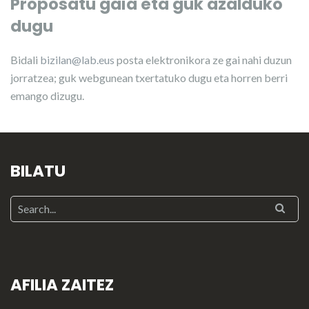
Proposatu gaia eta guk azalduko
dugu
Bidali
bizilan@lab.eus
posta elektronikora ze gai nahi duzun
jorratzea; guk webgunean txertatuko dugu eta horren berri
emango dizugu.
BILATU
AFILIA ZAITEZ