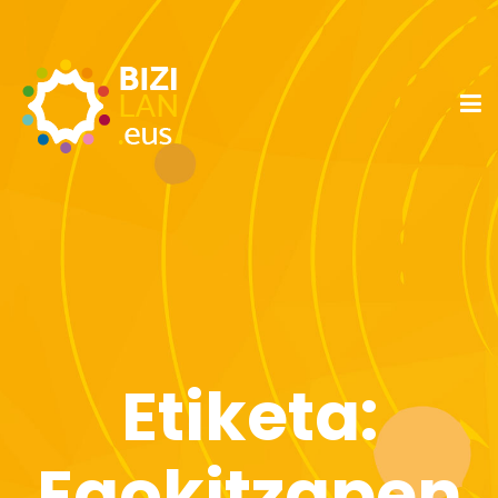
Etiketa:
Egokitzapen