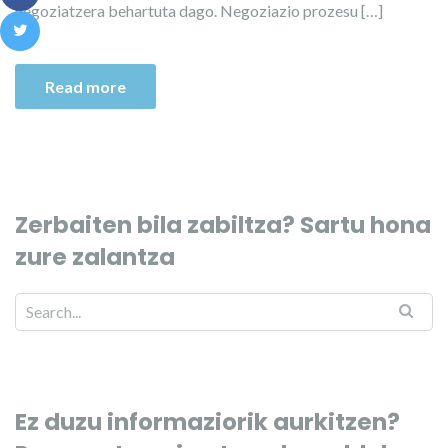
negoziatzera behartuta dago. Negoziazio prozesu […]
Read more
Zerbaiten bila zabiltza? Sartu hona
zure zalantza
Ez duzu informaziorik aurkitzen?