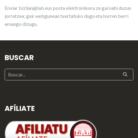
Enviar
bizilan@lab.eus
posta elektronikora ze gai nahi duzun
jorratzea; guk webgunean txertatuko dugu eta horren berri
emango dizugu.
BUSCAR
AFÍLIATE