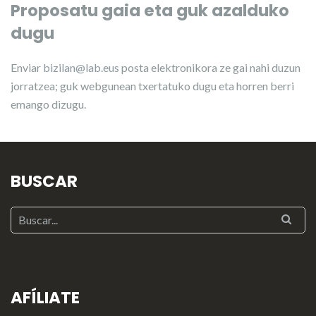
Proposatu gaia eta guk azalduko
dugu
Enviar
bizilan@lab.eus
posta elektronikora ze gai nahi duzun
jorratzea; guk webgunean txertatuko dugu eta horren berri
emango dizugu.
BUSCAR
AFÍLIATE