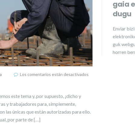
gaia 
dugu
Enviar
biz
elektroniko
guk webgu
horren ber
a
Los comentarios están desactivados
emos este tema y, por supuesto, ¡dicho y
as y trabajadores para, simplemente,
n las únicas que están autorizadas para ello.
al, por parte de […]