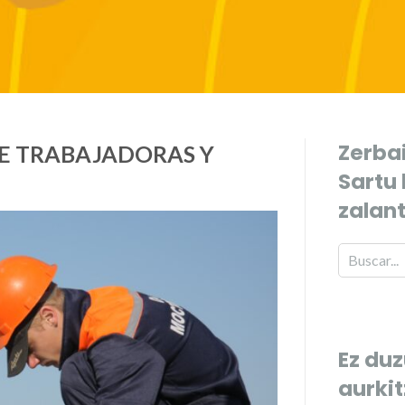
Zerbai
 DE TRABAJADORAS Y
Sartu
zalan
Ez duz
aurki