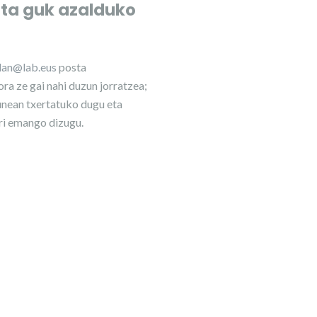
eta guk azalduko
ilan@lab.eus
posta
ra ze gai nahi duzun jorratzea;
nean txertatuko dugu eta
ri emango dizugu.