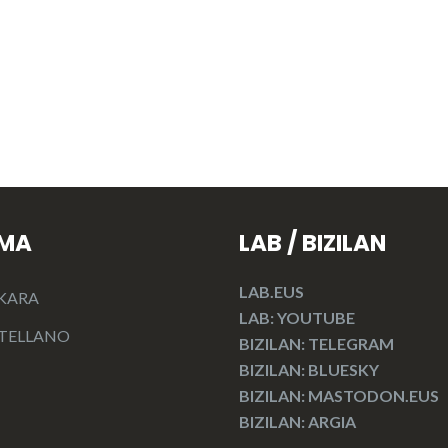
OMA
LAB / BIZILAN
LAB.EUS
KARA
LAB: YOUTUBE
TELLANO
BIZILAN: TELEGRAM
BIZILAN: BLUESKY
BIZILAN: MASTODON.EUS
BIZILAN: ARGIA