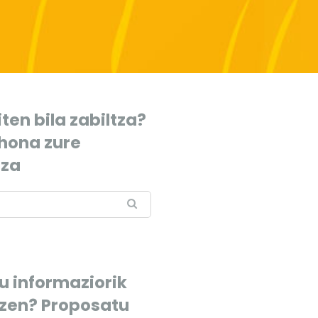
ten bila zabiltza?
 hona zure
tza
u informaziorik
tzen? Proposatu