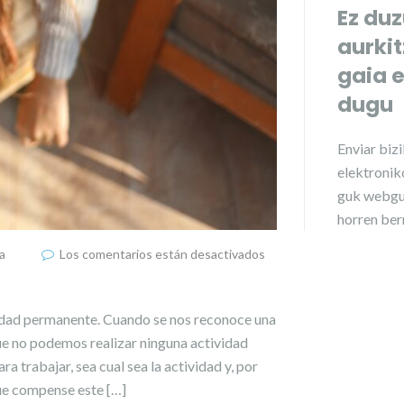
Ez duz
aurki
gaia 
dugu
Enviar
biz
elektroniko
guk webgu
horren ber
a
Los comentarios están desactivados
cidad permanente. Cuando se nos reconoce una
ue no podemos realizar ninguna actividad
a trabajar, sea cual sea la actividad y, por
ue compense este […]