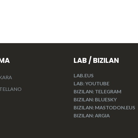
OMA
LAB / BIZILAN
LAB.EUS
KARA
LAB: YOUTUBE
TELLANO
BIZILAN: TELEGRAM
BIZILAN: BLUESKY
BIZILAN: MASTODON.EUS
BIZILAN: ARGIA