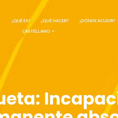
¿QUÉ ES?
¿QUÉ HACER?
¿DÓNDE ACUDIR?
CASTELLANO
ueta:
Incapac
manente abso