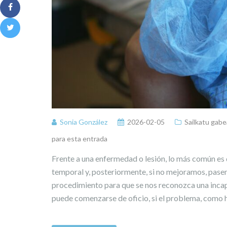
Sonia González
2026-02-05
Sailkatu gabe
para esta entrada
Frente a una enfermedad o lesión, lo más común es
temporal y, posteriormente, si no mejoramos, pase
procedimiento para que se nos reconozca una inca
puede comenzarse de oficio, si el problema, como h