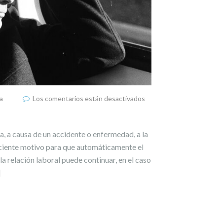
a
Los comentarios están desactivados
, a causa de un accidente o enfermedad, a la
iciente motivo para que automáticamente el
la relación laboral puede continuar, en el caso
]