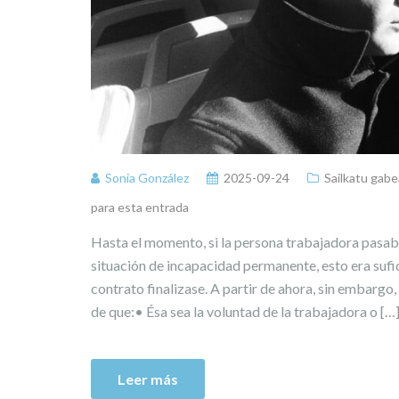
Sonia González
2025-09-24
Sailkatu gabe
para esta entrada
Hasta el momento, si la persona trabajadora pasaba
situación de incapacidad permanente, esto era suf
contrato finalizase. A partir de ahora, sin embargo, 
de que:• Ésa sea la voluntad de la trabajadora o […
Leer más