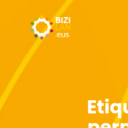
Etiq
per