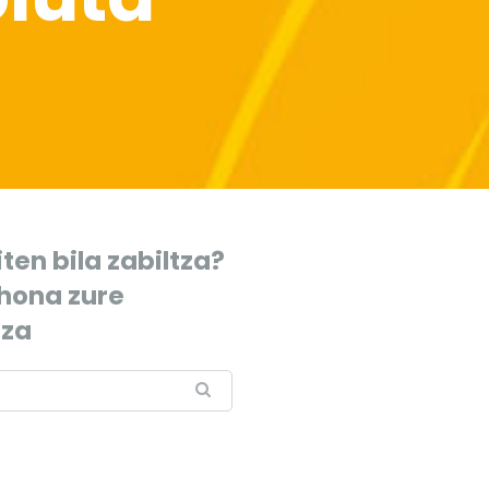
ten bila zabiltza?
 hona zure
tza