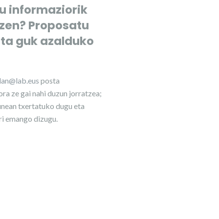
u informaziorik
tzen? Proposatu
eta guk azalduko
ilan@lab.eus
posta
ra ze gai nahi duzun jorratzea;
nean txertatuko dugu eta
ri emango dizugu.