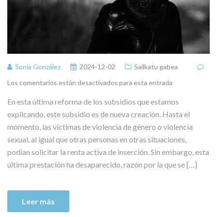
Sonia González
2024-12-02
Sailkatu gabea
Los comentarios están desactivados para esta entrada
En esta última reforma de los subsidios que estamos
explicando, este subsidio es de nueva creación. Hasta el
momento, las víctimas de violencia de género o violencia
sexual, al igual que otras personas en otras situaciones,
podían solicitar la renta activa de inserción. Sin embargo, esta
última prestación ha desaparecido, razón por la que se […]
Leer más