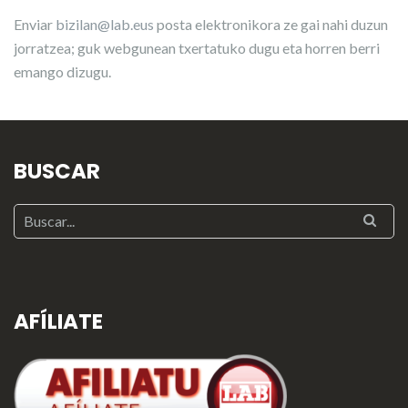
Enviar
bizilan@lab.eus
posta elektronikora ze gai nahi duzun
jorratzea; guk webgunean txertatuko dugu eta horren berri
emango dizugu.
BUSCAR
AFÍLIATE