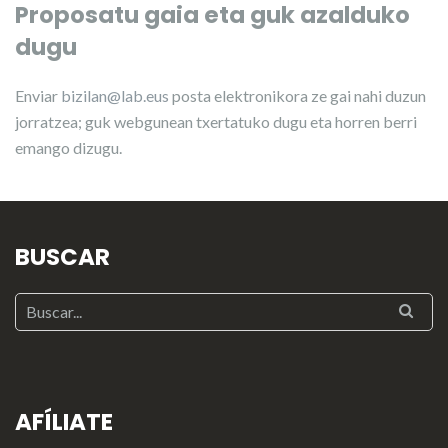
Proposatu gaia eta guk azalduko
dugu
Enviar
bizilan@lab.eus
posta elektronikora ze gai nahi duzun
jorratzea; guk webgunean txertatuko dugu eta horren berri
emango dizugu.
BUSCAR
AFÍLIATE