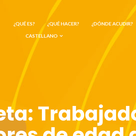
¿QUÉ ES?
¿QUÉ HACER?
¿DÓNDE ACUDIR?
CASTELLANO
eta:
Trabajad
ores de edad