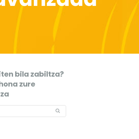
ten bila zabiltza?
 hona zure
tza