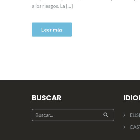
a los riesgos. La […]
Leer más
BUSCAR
IDI
EUS
CAS