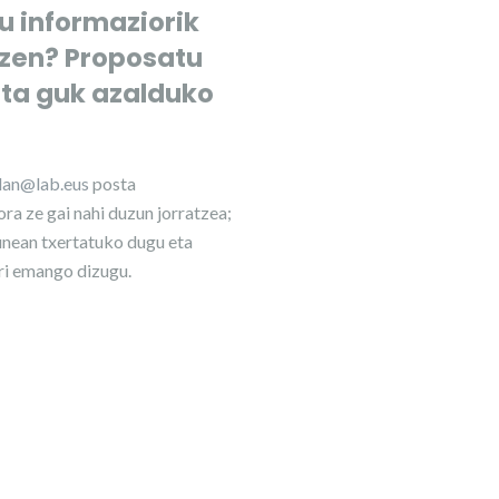
u informaziorik
tzen? Proposatu
eta guk azalduko
ilan@lab.eus
posta
ra ze gai nahi duzun jorratzea;
nean txertatuko dugu eta
ri emango dizugu.