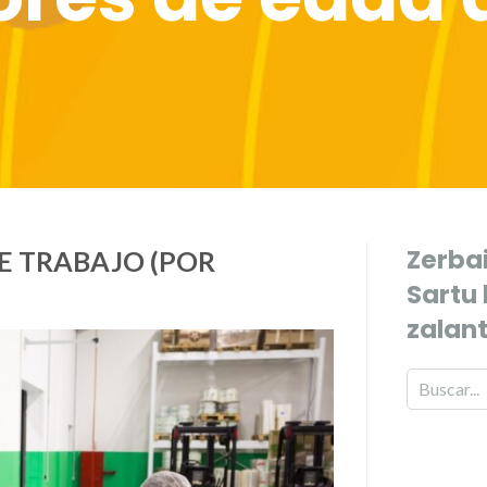
Zerbai
E TRABAJO (POR
Sartu
zalan