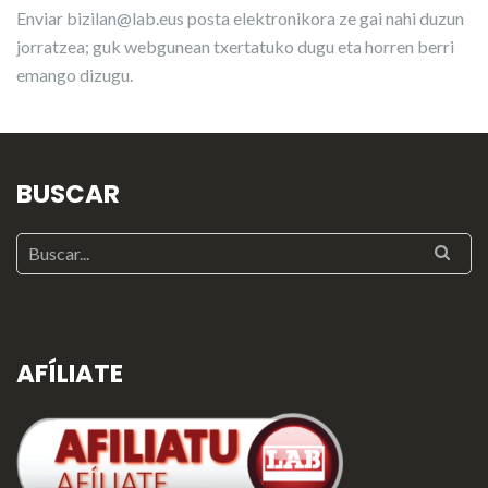
Enviar
bizilan@lab.eus
posta elektronikora ze gai nahi duzun
jorratzea; guk webgunean txertatuko dugu eta horren berri
emango dizugu.
BUSCAR
AFÍLIATE