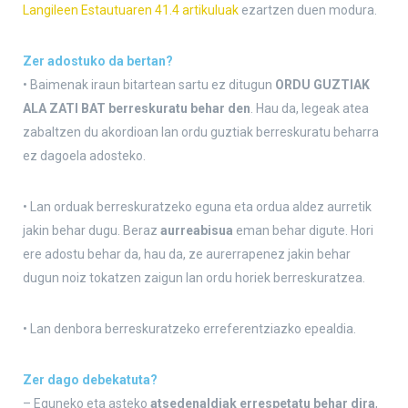
Langileen Estautuaren 41.4 artikuluak
ezartzen duen modura.
Zer adostuko da bertan?
• Baimenak iraun bitartean sartu ez ditugun
ORDU GUZTIAK
ALA ZATI BAT
berreskuratu behar den
. Hau da, legeak atea
zabaltzen du akordioan lan ordu guztiak berreskuratu beharra
ez dagoela adosteko.
• Lan orduak berreskuratzeko eguna eta ordua aldez aurretik
jakin behar dugu. Beraz
aurreabisua
eman behar digute. Hori
ere adostu behar da, hau da, ze aurerrapenez jakin behar
dugun noiz tokatzen zaigun lan ordu horiek berreskuratzea.
• Lan denbora berreskuratzeko erreferentziazko epealdia.
Zer dago debekatuta?
– Eguneko eta asteko
atsedenaldiak errespetatu behar dira
,