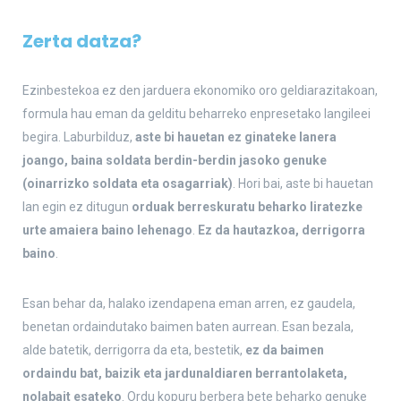
Zerta datza?
Ezinbestekoa ez den jarduera ekonomiko oro geldiarazitakoan,
formula hau eman da gelditu beharreko enpresetako langileei
begira. Laburbilduz,
aste bi hauetan ez ginateke lanera
joango, baina soldata berdin-berdin jasoko genuke
(oinarrizko soldata eta osagarriak)
. Hori bai, aste bi hauetan
lan egin ez ditugun
orduak berreskuratu beharko liratezke
urte amaiera baino lehenago
.
Ez da hautazkoa, derrigorra
baino
.
Esan behar da, halako izendapena eman arren, ez gaudela,
benetan ordaindutako baimen baten aurrean. Esan bezala,
alde batetik, derrigorra da eta, bestetik,
ez da baimen
ordaindu bat, baizik eta jardunaldiaren berrantolaketa,
nolabait esateko
. Ordu kopuru berbera bete beharko genuke