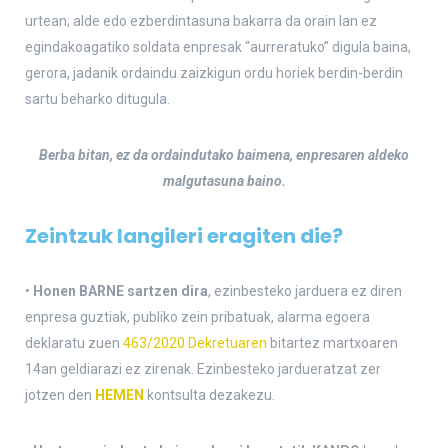
urtean; alde edo ezberdintasuna bakarra da orain lan ez
egindakoagatiko soldata enpresak “aurreratuko” digula baina,
gerora, jadanik ordaindu zaizkigun ordu horiek berdin-berdin
sartu beharko ditugula.
Berba bitan, ez da ordaindutako baimena, enpresaren aldeko
malgutasuna baino.
Zeintzuk langileri eragiten die?
•
Honen BARNE sartzen dira
, ezinbesteko jarduera ez diren
enpresa guztiak, publiko zein pribatuak, alarma egoera
deklaratu zuen
463/2020 Dekretuaren
bitartez martxoaren
14an geldiarazi ez zirenak. Ezinbesteko jardueratzat zer
jotzen den
HEMEN
kontsulta dezakezu.