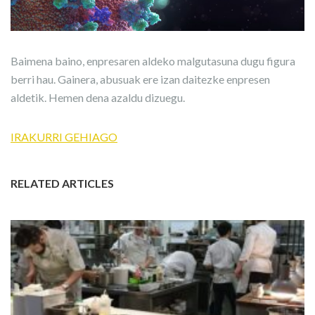
Baimena baino, enpresaren aldeko malgutasuna dugu figura
berri hau. Gainera, abusuak ere izan daitezke enpresen
aldetik. Hemen dena azaldu dizuegu.
IRAKURRI GEHIAGO
RELATED ARTICLES