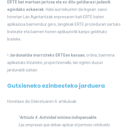
ERTE bat martxan jartzea eta ez ditu geldiarazi jadanik
egindako eskaerak.
Hala aurreikusten da legean: sasoi
honetan Lan Agintaritzak enpresaren bati ERTE baten
aplikazioa baimenduz gero, langileak ERTE prozeduran sartuko
liratezke eta baimen honen aplikaziotik kanpo geldituko
lirateke.
• Jardunaldia murrizteko ERTEen kasuan
, ordea, baimena
aplikatuko litzateke, proportzionalki, lan egiten duzun
jardunaldi zatian.
Gutxieneko ezinbesteko jarduera
Honelaxe dio Dekretuaren 4. artikuluak:
“
Artículo 4. Actividad mínima indispensable.
Las empresas que deban aplicar el permiso retribuido