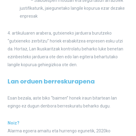
– Salbuespen moduan eta segurtasun arrazoiek
justifikaturik, jaiegunetako langile kopurua ezar dezake
enpresak
4. artikuluaren arabera, gutxieneko jarduera burutzeko
“gutxieneko zerbitzu” horiek erabakitzea enpresen esku utzi
da. Hortaz, Lan Ikuskaritzak kontrolatu beharko luke benetan
ezinbesteko jarduera ote den edo lan egitera behartutako
langile kopurua gehiegizkoa ote den.
Lan orduen berreskurapena
Esan bezala, aste biko “baimen” honek iraun bitartean lan
egingo ez dugun denbora berreskuratu beharko dugu.
Noiz?
Alarma egoera amaitu eta hurrengo egunetik, 2020ko