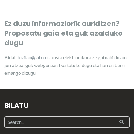
Ez duzu informaziorik aurkitzen?
Proposatu gaia eta guk azalduko
dugu
Bidali
bizilan@lab.eus
posta elektronikora ze gai nahi duzun
jorratzea; guk webgunean txertatuko dugu eta horren berri
emango dizugu.
BILATU