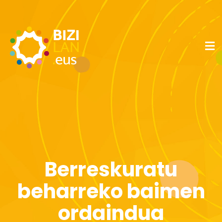
Berreskuratu
beharreko baimen
ordaindua