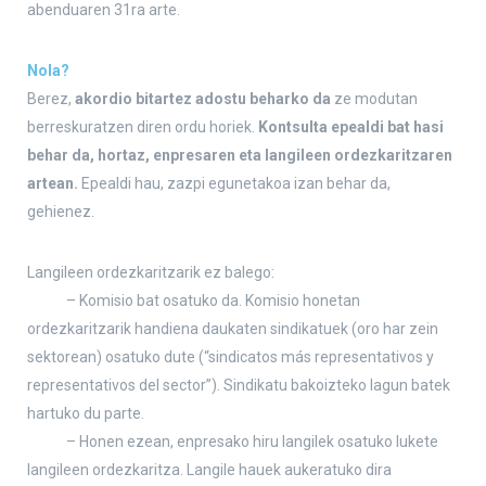
abenduaren 31ra arte.
Nola?
Berez,
akordio bitartez adostu beharko da
ze modutan
berreskuratzen diren ordu horiek.
Kontsulta epealdi bat hasi
behar da, hortaz, enpresaren eta langileen ordezkaritzaren
artean.
Epealdi hau, zazpi egunetakoa izan behar da,
gehienez.
Langileen ordezkaritzarik ez balego:
– Komisio bat osatuko da. Komisio honetan
ordezkaritzarik handiena daukaten sindikatuek (oro har zein
sektorean) osatuko dute (“sindicatos más representativos y
representativos del sector”). Sindikatu bakoizteko lagun batek
hartuko du parte.
– Honen ezean, enpresako hiru langilek osatuko lukete
langileen ordezkaritza. Langile hauek aukeratuko dira