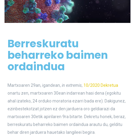
Berreskuratu
beharreko baimen
ordaindua
Martxoaren 29an, igandean,
in extremis
,
10/2020 Dekretua
onartu zen, martxoaren 30ean indarrean hasi dena (egokitu
ahal izateko, 24 orduko moratoria ezarri bada ere). Dakigunez,
ezinbestekotzat jotzen ez den jarduera oro geldiarazi da
martxoaren 30etik apirilaren 9ra bitarte. Dekretu honek, beraz,
berreskuratu beharreko baimen ordaindua arautu du, gelditu
behar diren jarduera hauetako langileei begira.