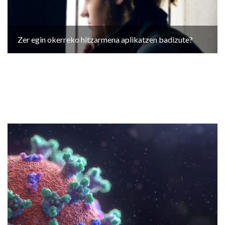
Zer egin okerreko hitzarmena aplikatzen badizute?