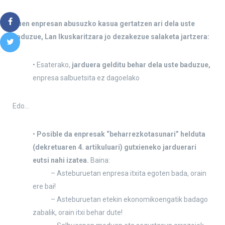
Zuen enpresan abusuzko kasua gertatzen ari dela uste
baduzue, Lan Ikuskaritzara jo dezakezue salaketa jartzera:
• Esaterako,
jarduera gelditu behar dela uste baduzue,
enpresa salbuetsita ez dagoelako
Edo…
•
Posible da enpresak “beharrezkotasunari” helduta
(dekretuaren 4. artikuluari) gutxieneko jarduerari
eutsi nahi izatea.
Baina:
– Asteburuetan enpresa itxita egoten bada, orain
ere bai!
– Asteburuetan etekin ekonomikoengatik badago
zabalik, orain itxi behar dute!