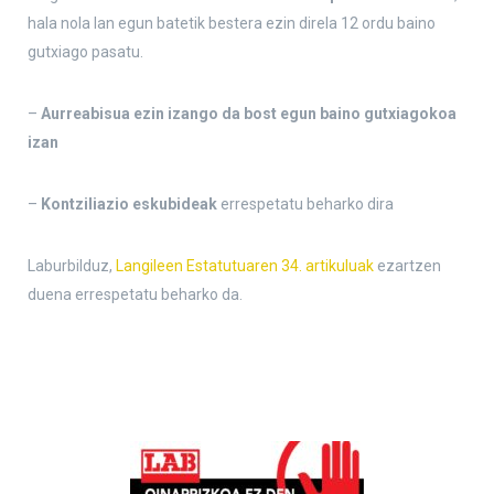
hala nola lan egun batetik bestera ezin direla 12 ordu baino
gutxiago pasatu.
–
Aurreabisua ezin izango da bost egun baino gutxiagokoa
izan
–
Kontziliazio eskubideak
errespetatu beharko dira
Laburbilduz,
Langileen Estatutuaren 34. artikuluak
ezartzen
duena errespetatu beharko da.