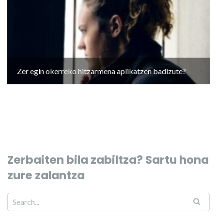
Zer egin okerreko hitzarmena aplikatzen badizute?
Zerbaiten bila zabiltza? Sartu hona
zure zalantza