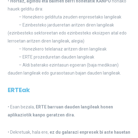
•
Hortaz, agindu eta baimen berri honetatik KANPO
honako
hauek gelditu dira:
– Honezkero geldituta zeuden enpresetako langileak
– Ezinbesteko jardueretan aritzen diren langileak
(ezinbesteko sektoreetan edo ezinbesteko ekoizpen atal edo
lerroetan aritzen diren langileak, alegia)
– Honezkero telelanaz aritzen diren langileak
– ERTE prozeduretan dauden langileak
– Aldi baterako ezintasun egoeran (baja medikoan)
dauden langileak edo gurasotasun bajan dauden langileak.
ERTEak
• Esan bezala,
ERTE barruan dauden langileak honen
aplikaziotik kanpo geratzen dira.
• Dekretuak, hala ere,
ez du galarazi enpresek bi aste hauetan