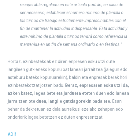
recuperable regulado en este artículo podrán, en caso de
ser necesario, establecer el número mínimo de plantilla o
los turnos de trabajo estrictamente imprescindibles con el
fin de mantener la actividad indispensable. Esta actividad y
este mínimo de plantilla o turnos tendrá como referencia la
mantenida en un fin de semana ordinario o en festivos.”
Hortaz, ezinbestekoak ez diren enpresen esku utzi dute
langileen gutxieneko kopuru bat lanean jarraitzea (jaiegun edo
asteburu bateko kopuruarekin), baldin eta enpresak berak hori
ezinbestekotzat jotzen badu.
Beraz, enpresaren esku utzi da,
azken batez, legea bete eta jarduera eteten duen edo lanean
jarraitzen ote duen, langile gutxiagorekin bada ere.
Esan
behar da dekretuan ez dela aurreikusi ezelako zehapen edo
ondoriorik legea betetzen ez duten enpresentzat.
ADI!