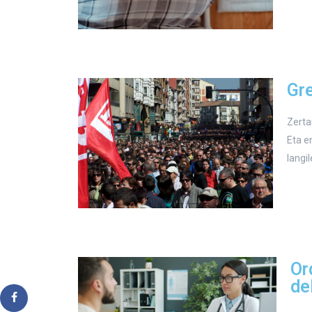
Gr
Zerta
Eta e
langi
Or
de