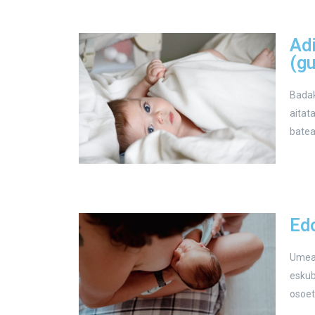
Adi
(g
Badak
aitat
batea
Ed
Umeak
eskub
osoet