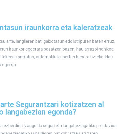
ntasun iraunkorra eta kaleratzeak
tsu arte, langileren bat, gaixotasun edo istripuren baten erruz,
asun iraunkor egoerara pasatzen bazen, hau arrazoi nahikoa
zitekeen kontratua, automatikoki, bertan behera uzteko. Hau
u egin da.
arte Segurantzari kotizatzen al
io langabezian egonda?
a ezberdina izango da segun eta langabeziagatiko prestazioa
angabeziagatiko subsidioren bat kobratzen ari zaren.