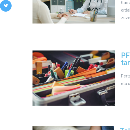
Garr
orda
zuze
PF
ta
Pert
eta u