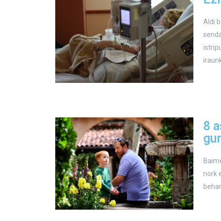
Aldi 
senda
istri
iraun
8 
gu
Baime
nork 
behar