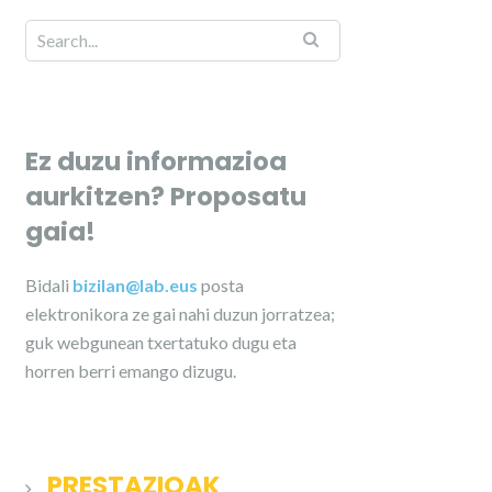
Ez duzu informazioa
aurkitzen? Proposatu
gaia!
Bidali
bizilan@lab.eus
posta
elektronikora ze gai nahi duzun jorratzea;
guk webgunean txertatuko dugu eta
horren berri emango dizugu.
PRESTAZIOAK