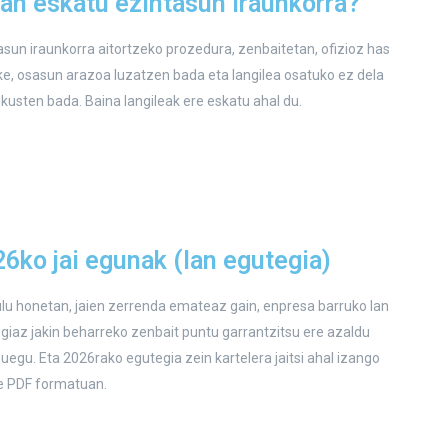
an eskatu ezintasun iraunkorra?
asun iraunkorra aitortzeko prozedura, zenbaitetan, ofizioz has
ke, osasun arazoa luzatzen bada eta langilea osatuko ez dela
ikusten bada. Baina langileak ere eskatu ahal du.
6ko jai egunak (lan egutegia)
ulu honetan, jaien zerrenda emateaz gain, enpresa barruko lan
giaz jakin beharreko zenbait puntu garrantzitsu ere azaldu
zuegu. Eta 2026rako egutegia zein kartelera jaitsi ahal izango
 PDF formatuan.