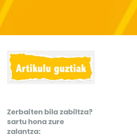
Zerbaiten bila zabiltza?
sartu hona zure
zalantza: