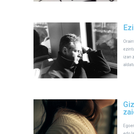
Ezi
Orain
ezint
izan 
aldat
Giz
za
Egoer
edo l