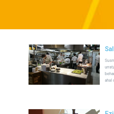
Sal
Susm
urrat
behar
ahal 
Ezi