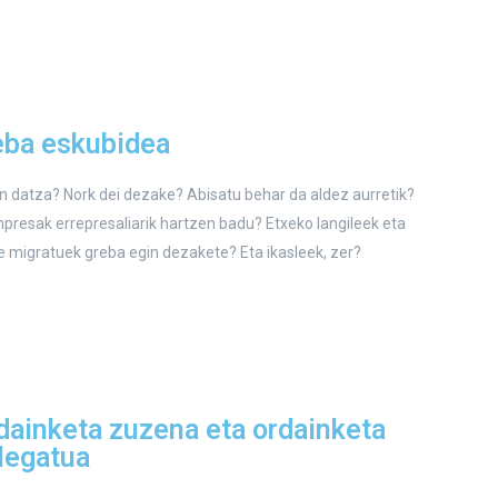
eba eskubidea
n datza? Nork dei dezake? Abisatu behar da aldez aurretik?
npresak errepresaliarik hartzen badu? Etxeko langileek eta
le migratuek greba egin dezakete? Eta ikasleek, zer?
dainketa zuzena eta ordainketa
legatua