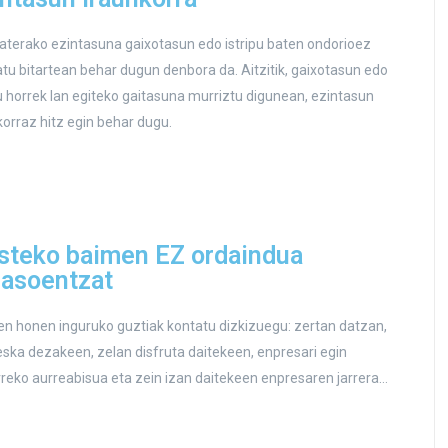
baterako ezintasuna gaixotasun edo istripu baten ondorioez
tu bitartean behar dugun denbora da. Aitzitik, gaixotasun edo
pu horrek lan egiteko gaitasuna murriztu digunean, ezintasun
korraz hitz egin behar dugu.
asteko baimen EZ ordaindua
rasoentzat
n honen inguruko guztiak kontatu dizkizuegu: zertan datzan,
eska dezakeen, zelan disfruta daitekeen, enpresari egin
reko aurreabisua eta zein izan daitekeen enpresaren jarrera…