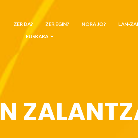
ZER DA?
ZER EGIN?
NORA JO?
LAN-ZA
EUSKARA
N ZALANT