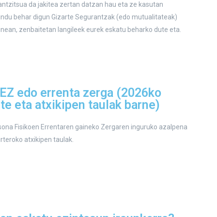
antzitsua da jakitea zertan datzan hau eta ze kasutan
indu behar digun Gizarte Segurantzak (edo mutualitateak)
nean, zenbaitetan langileek eurek eskatu beharko dute eta.
EZ edo errenta zerga (2026ko
rte eta atxikipen taulak barne)
sona Fisikoen Errentaren gaineko Zergaren inguruko azalpena
rteroko atxikipen taulak.