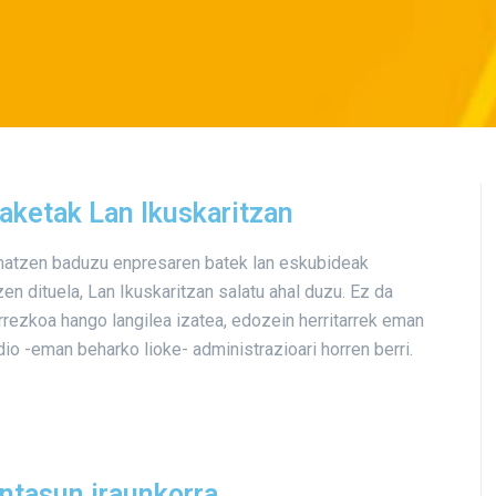
aketak Lan Ikuskaritzan
atzen baduzu enpresaren batek lan eskubideak
zen dituela, Lan Ikuskaritzan salatu ahal duzu. Ez da
rezkoa hango langilea izatea, edozein herritarrek eman
dio -eman beharko lioke- administrazioari horren berri.
ntasun iraunkorra