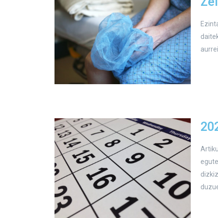
Zel
Ezint
daite
aurre
202
Artik
egute
dizki
duzue