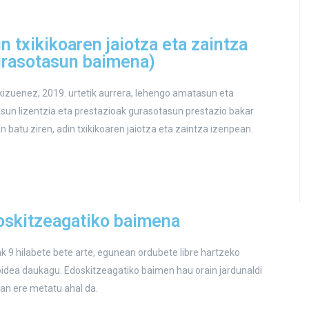
n txikikoaren jaiotza eta zaintza
urasotasun baimena)
izuenez, 2019. urtetik aurrera, lehengo amatasun eta
asun lizentzia eta prestazioak gurasotasun prestazio bakar
n batu ziren, adin txikikoaren jaiotza eta zaintza izenpean.
oskitzeagatiko baimena
 9 hilabete bete arte, egunean ordubete libre hartzeko
idea daukagu. Edoskitzeagatiko baimen hau orain jardunaldi
an ere metatu ahal da.