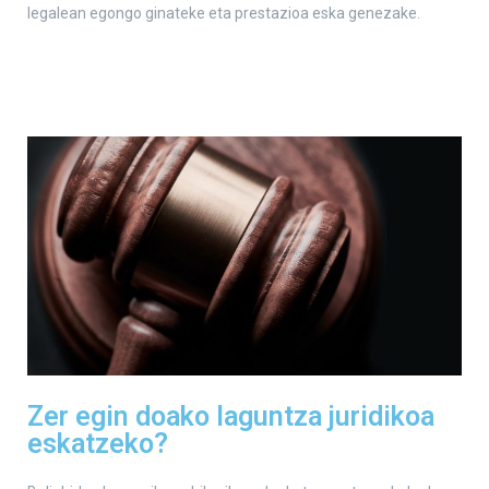
legalean egongo ginateke eta prestazioa eska genezake.
Zer egin doako laguntza juridikoa
eskatzeko?