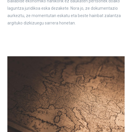
Baliabide ekonomiko nahikorik ez daukaten pertsonek doako
laguntza juridikoa eska dezakete. Nora jo, ze dokumentazio
aurkeztu, ze momentutan eskatu eta beste hainbat zalantza
argituko dizkizuegu sarrera honetan.