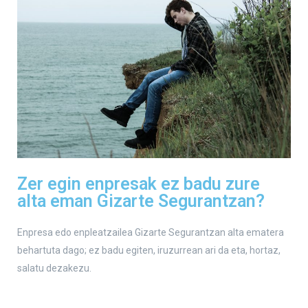
Zer egin enpresak ez badu zure
alta eman Gizarte Segurantzan?
Enpresa edo enpleatzailea Gizarte Segurantzan alta ematera
behartuta dago; ez badu egiten, iruzurrean ari da eta, hortaz,
salatu dezakezu.