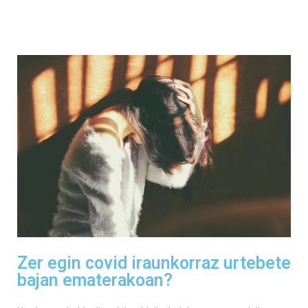
Zer egin covid iraunkorraz urtebete
bajan ematerakoan?