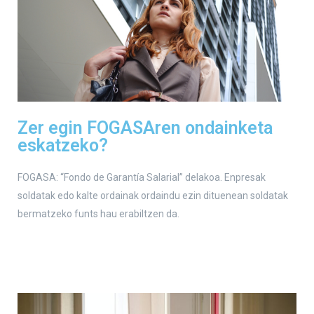
Zer egin FOGASAren ondainketa
eskatzeko?
FOGASA: “Fondo de Garantía Salarial” delakoa. Enpresak
soldatak edo kalte ordainak ordaindu ezin dituenean soldatak
bermatzeko funts hau erabiltzen da.