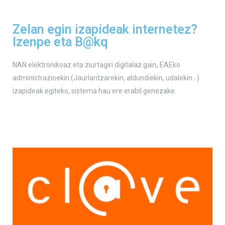
Zelan egin izapideak internetez?
Izenpe eta B@kq
NAN elektronikoaz eta ziurtagiri digitalaz gain, EAEko
administrazioekin (Jaurlaritzarekin, aldundiekin, udalekin…)
izapideak egiteko, sistema hau ere erabil genezake.