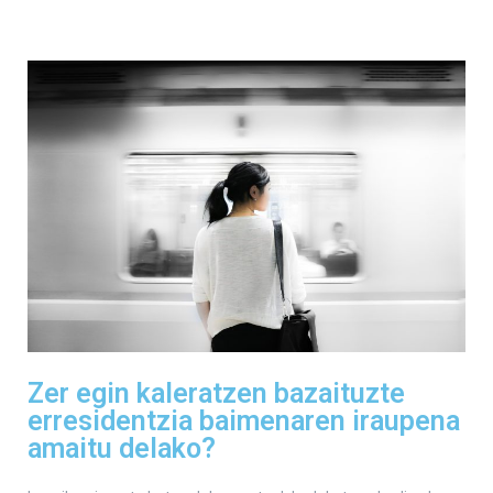
Zer egin kaleratzen bazaituzte
erresidentzia baimenaren iraupena
amaitu delako?