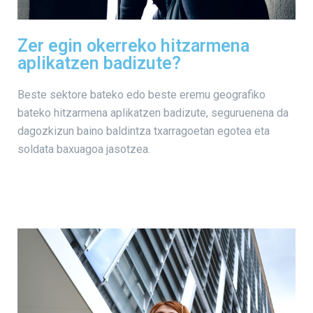
Zer egin okerreko hitzarmena
aplikatzen badizute?
Beste sektore bateko edo beste eremu geografiko
bateko hitzarmena aplikatzen badizute, seguruenena da
dagozkizun baino baldintza txarragoetan egotea eta
soldata baxuagoa jasotzea.