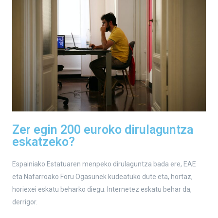
Zer egin 200 euroko dirulaguntza
eskatzeko?
Espainiako Estatuaren menpeko dirulaguntza bada ere, EAE
eta Nafarroako Foru Ogasunek kudeatuko dute eta, hortaz,
horiexei eskatu beharko diegu. Internetez eskatu behar da,
derrigor.