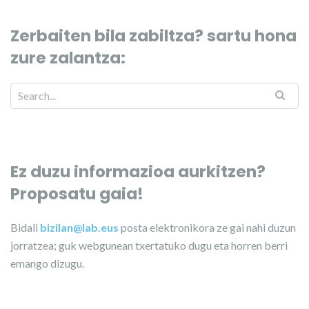
Zerbaiten bila zabiltza? sartu hona
zure zalantza:
Ez duzu informazioa aurkitzen?
Proposatu gaia!
Bidali
bizilan@lab.eus
posta elektronikora ze gai nahi duzun
jorratzea; guk webgunean txertatuko dugu eta horren berri
emango dizugu.