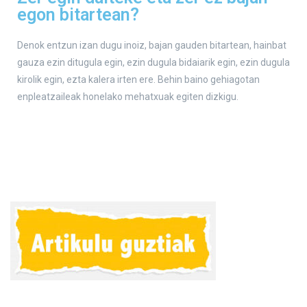
egon bitartean?
Denok entzun izan dugu inoiz, bajan gauden bitartean, hainbat
gauza ezin ditugula egin, ezin dugula bidaiarik egin, ezin dugula
kirolik egin, ezta kalera irten ere. Behin baino gehiagotan
enpleatzaileak honelako mehatxuak egiten dizkigu.