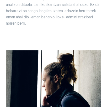
urratzen dituela, Lan Ikuskaritzan salatu ahal duzu. Ez da
beharrezkoa hango langilea izatea, edozein herritarrek
eman ahal dio -eman beharko lioke- administrazioari
horren berri.