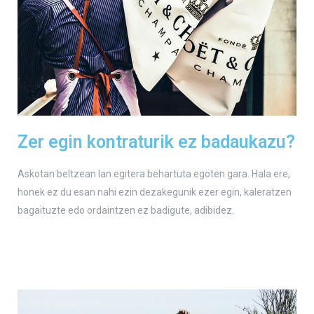
Zer egin kontraturik ez badaukazu?
Askotan beltzean lan egitera behartuta egoten gara. Hala ere,
honek ez du esan nahi ezin dezakegunik ezer egin, kaleratzen
bagaituzte edo ordaintzen ez badigute, adibidez.