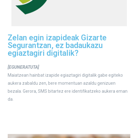
Zelan egin izapideak Gizarte
Segurantzan, ez badaukazu
egiaztagiri digitalik?
[EGUNERATUTA]
Maiatzean hainbat izapide egiaztagiri digitalik gabe egiteko
aukera zabaldu zen, bere momentuan azaldu genizuen
bezala. Gerora, SMS bitartez ere identifikatzeko aukera eman
da.