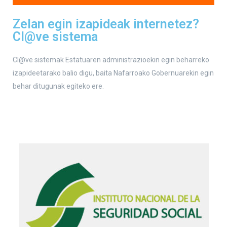
Zelan egin izapideak internetez?
Cl@ve sistema
Cl@ve sistemak Estatuaren administrazioekin egin beharreko
izapideetarako balio digu, baita Nafarroako Gobernuarekin egin
behar ditugunak egiteko ere.