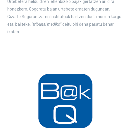
Urtebetera heldu diren lehenbiziko bajak gertatzen ari dira
honezkero. Gogoratu bajan urtebete ematen dugunean,
Gizarte Segurantzaren Institutuak hartzen duela horren kargu
eta, baliteke,
“tribunal mediko”
deitu ohi dena pasatu behar
izatea.