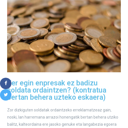
Zer egin enpresak ez badizu
soldata ordaintzen? (kontratua
bertan behera uzteko eskaera)
Zor dizkiguten soldatak ordaintzeko erreklamatzeaz gain,
noski, lan harremana arrazoi honengatik bertan behera utziko
balitz, kalteordaina ere jasoko genuke eta langabezia egoera