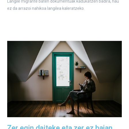
Langile migrante baten dokumentuak kadukatzen badira, hau
ez da arrazoi nahikoa langilea kaleratzeko.
Zer egin daiteke eta zer ez bajan