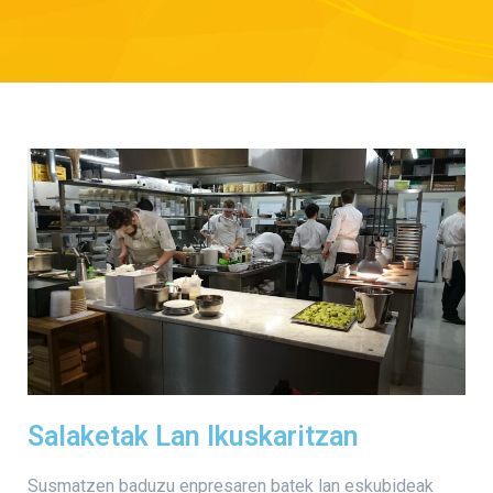
Salaketak Lan Ikuskaritzan
Susmatzen baduzu enpresaren batek lan eskubideak