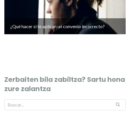
¿Qué hacer si te aplican un convenio incorrecto?
Zerbaiten bila zabiltza? Sartu hona
zure zalantza