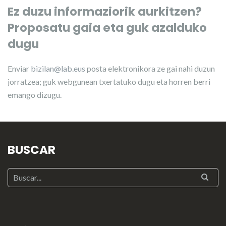
Ez duzu informaziorik aurkitzen?
Proposatu gaia eta guk azalduko
dugu
Enviar
bizilan@lab.eus
posta elektronikora ze gai nahi duzun
jorratzea; guk webgunean txertatuko dugu eta horren berri
emango dizugu.
BUSCAR