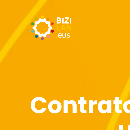
Contrat
u