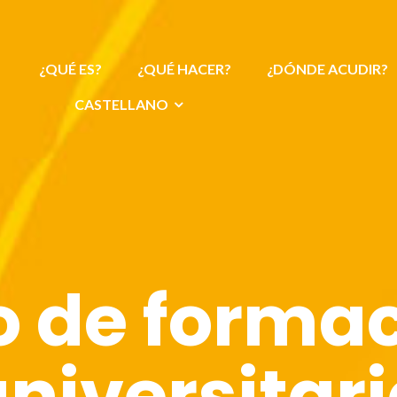
¿QUÉ ES?
¿QUÉ HACER?
¿DÓNDE ACUDIR?
CASTELLANO
o de formac
niversitar