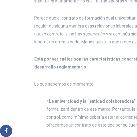
sustituir gratuitamente –o casi- a trabajadoras y tra
Parece que el contrato de formación dual universitaria
regular de alguna manera esas relaciones laborales abu
nuevo contrato, si no hay supervisión y si continúa sie
laboral, no arregla nada. Menos aún si lo que crean es
Está por ver cuáles son las características concre
desarrollo reglamentario.
Lo que sabemos de momento:
• La universidad y la “entidad colaboradora
formalizará dentro de ese marco. Por tanto, la 
control, como mínimo debería estar al corrien
ofrecernos un contrato de este tipo por su cue