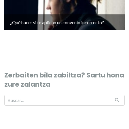
¿Qué hacer si te aplican un convenio incorrecto?
Zerbaiten bila zabiltza? Sartu hona
zure zalantza