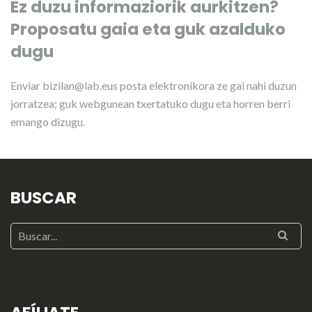
Ez duzu informaziorik aurkitzen?
Proposatu gaia eta guk azalduko
dugu
Enviar
bizilan@lab.eus
posta elektronikora ze gai nahi duzun
jorratzea; guk webgunean txertatuko dugu eta horren berri
emango dizugu.
BUSCAR