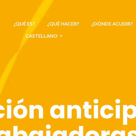
¿QUÉ ES?
¿QUÉ HACER?
¿DÓNDE ACUDIR?
CASTELLANO
ción antici
rabajadoras