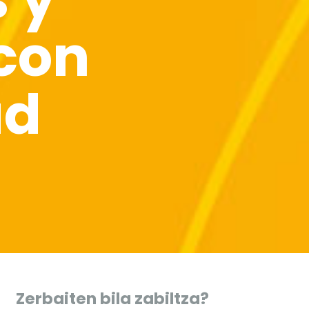
con
ad
Zerbaiten bila zabiltza?