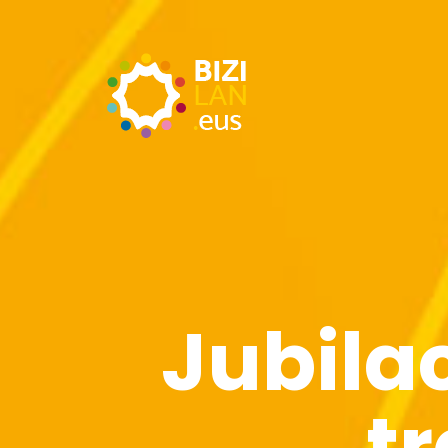
Jubila
t