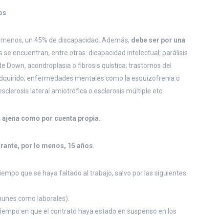
os
.
o menos, un 45% de discapacidad. Además,
debe ser por una
s se encuentran, entre otras: dicapacidad intelectual; parálisis
 Down, acondroplasia o fibrosis quística; trastornos del
 adquirido; enfermedades mentales como la esquizofrenia o
lerosis lateral amiotrófica o esclerosis múltiple etc.
a ajena como por cuenta propia.
rante, por lo menos, 15 años
.
 tiempo que se haya faltado al trabajo, salvo por las siguientes
nes como laborales).
empo en que el contrato haya estado en suspenso en los