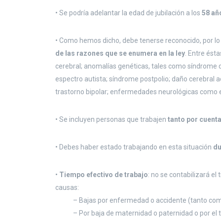
• Se podría adelantar la edad de jubilación a los
58 añ
• Como hemos dicho, debe tenerse reconocido, por l
de las razones que se enumera en la ley
. Entre ésta
cerebral; anomalías genéticas, tales como síndrome de
espectro autista; síndrome postpolio; daño cerebral
trastorno bipolar; enfermedades neurológicas como esc
• Se incluyen personas que trabajen
tanto por cuent
• Debes haber estado trabajando en esta situación
du
•
Tiempo efectivo de trabajo
: no se contabilizará el
causas:
– Bajas por enfermedad o accidente (tanto comu
– Por baja de maternidad o paternidad o por el ti