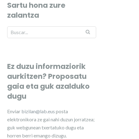
Sartu hona zure
zalantza
Ez duzu informaziorik
aurkitzen? Proposatu
gaia eta guk azalduko
dugu
Enviar
bizilan@lab.eus
posta
elektronikora ze gai nahi duzun jorratzea;
guk webgunean txertatuko dugu eta
horren berri emango dizugu.