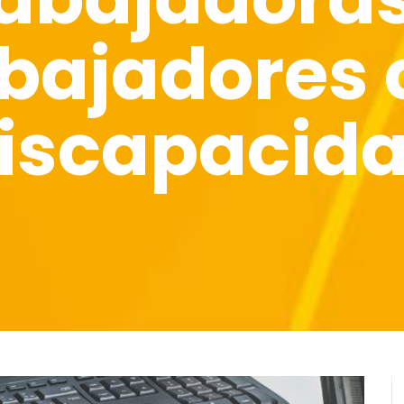
abajadores 
iscapacid