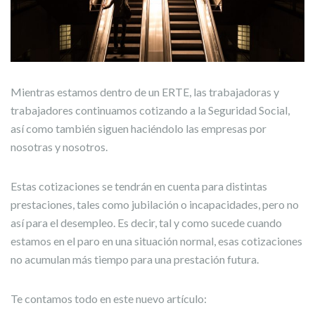
Mientras estamos dentro de un ERTE, las trabajadoras y
trabajadores continuamos cotizando a la Seguridad Social,
así como también siguen haciéndolo las empresas por
nosotras y nosotros.
Estas cotizaciones se tendrán en cuenta para distintas
prestaciones, tales como jubilación o incapacidades, pero no
así para el desempleo. Es decir, tal y como sucede cuando
estamos en el paro en una situación normal, esas cotizaciones
no acumulan más tiempo para una prestación futura.
Te contamos todo en este nuevo artículo: