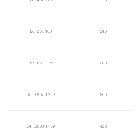
De 540 a 719
180
De 720 a 899
240
De 900 a 1.079
300
De 1.080 a 1.259
360
De 1.260 a 1.439
420