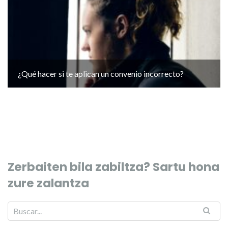
¿Qué hacer si te aplican un convenio incorrecto?
Zerbaiten bila zabiltza? Sartu hona
zure zalantza