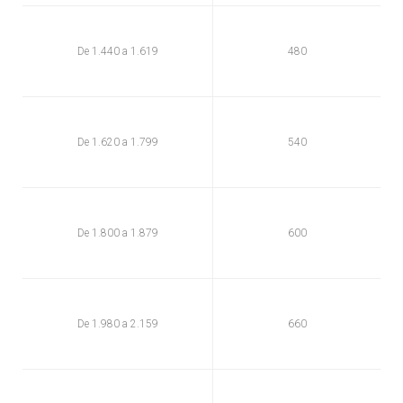
De 1.440 a 1.619
480
De 1.620 a 1.799
540
De 1.800 a 1.879
600
De 1.980 a 2.159
660