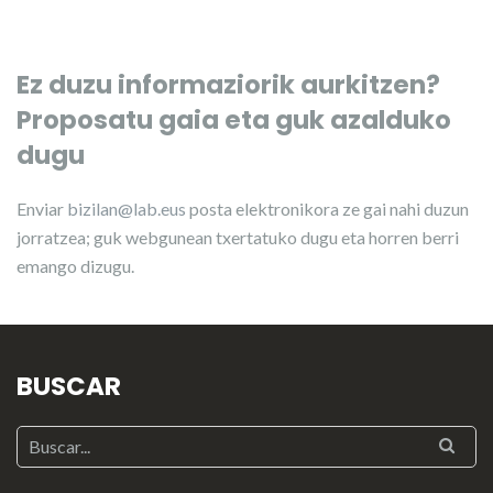
Ez duzu informaziorik aurkitzen?
Proposatu gaia eta guk azalduko
dugu
Enviar
bizilan@lab.eus
posta elektronikora ze gai nahi duzun
jorratzea; guk webgunean txertatuko dugu eta horren berri
emango dizugu.
BUSCAR