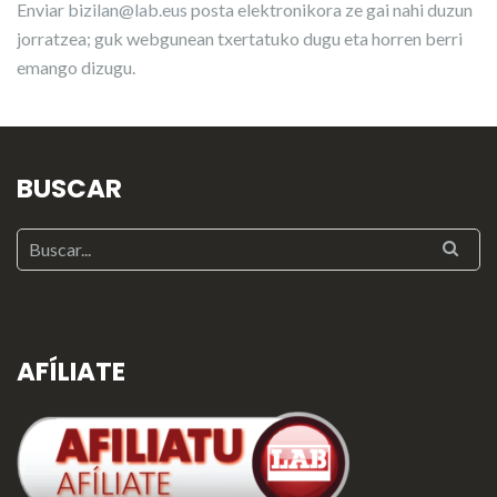
Enviar
bizilan@lab.eus
posta elektronikora ze gai nahi duzun
jorratzea; guk webgunean txertatuko dugu eta horren berri
emango dizugu.
BUSCAR
AFÍLIATE