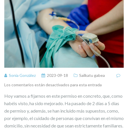
Sonia González
2023-09-18
Sailkatu gabea
Los comentarios están desactivados para esta entrada
Hoy vamos a fijarnos en este permiso en concreto, que, como
habéis visto, ha sido mejorado. Ha pasado de 2 días a 5 días
de permiso y, además, se han incluido más supuestos, como,
por ejemplo, el cuidado de personas que convivan en el mismo
domicilio, sin necesidad de que sean estrictamente familiares.