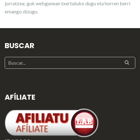
jorratzea; guk webgunean txertatuko dugu eta horren berri
emango dizugu.
BUSCAR
AFÍLIATE