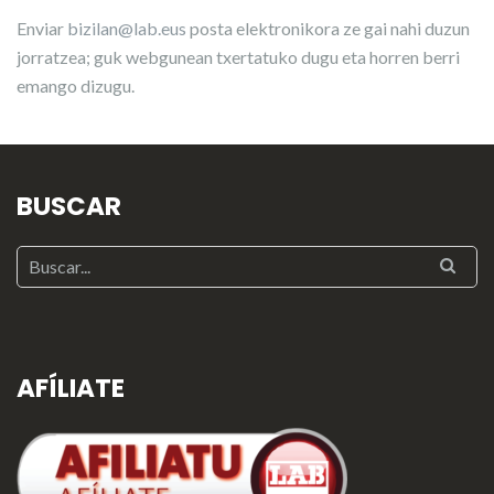
Enviar
bizilan@lab.eus
posta elektronikora ze gai nahi duzun
jorratzea; guk webgunean txertatuko dugu eta horren berri
emango dizugu.
BUSCAR
AFÍLIATE