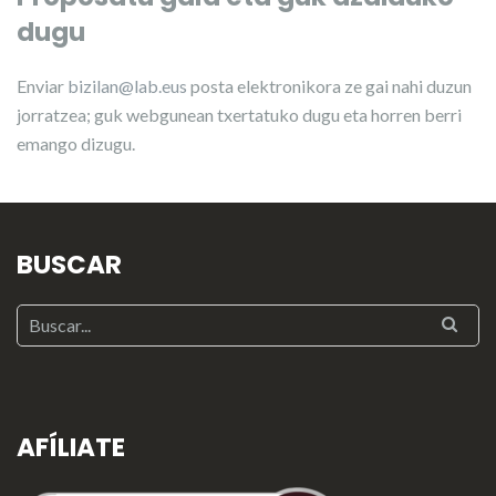
dugu
Enviar
bizilan@lab.eus
posta elektronikora ze gai nahi duzun
jorratzea; guk webgunean txertatuko dugu eta horren berri
emango dizugu.
BUSCAR
AFÍLIATE