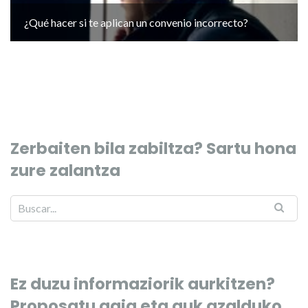
¿Qué hacer si te aplican un convenio incorrecto?
Zerbaiten bila zabiltza? Sartu hona
zure zalantza
Ez duzu informaziorik aurkitzen?
Proposatu gaia eta guk azalduko