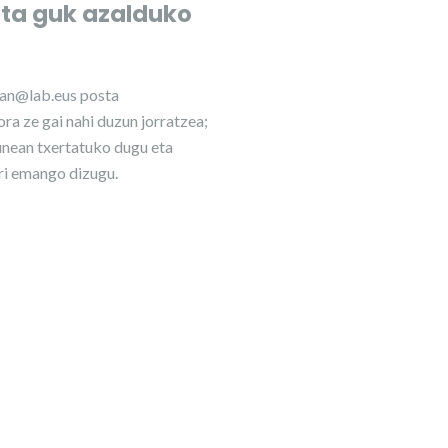
eta guk azalduko
lan@lab.eus
posta
ra ze gai nahi duzun jorratzea;
nean txertatuko dugu eta
ri emango dizugu.