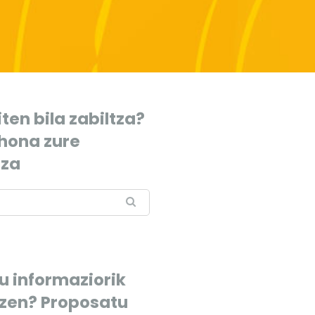
ten bila zabiltza?
 hona zure
tza
u informaziorik
tzen? Proposatu