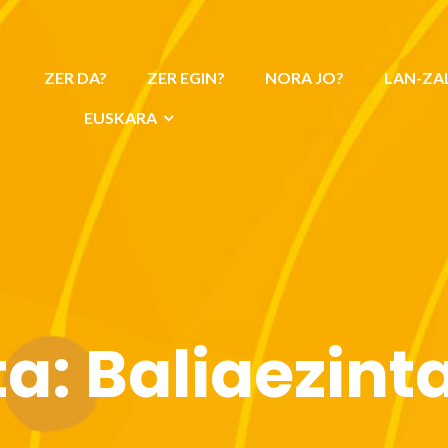
ZER DA?
ZER EGIN?
NORA JO?
LAN-ZA
EUSKARA
ta:
Baliaezint