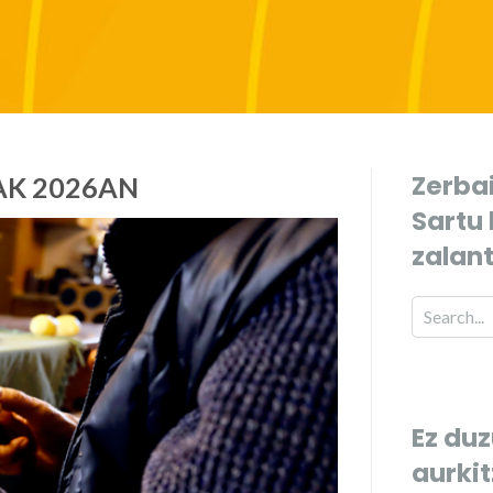
Zerbai
AK 2026AN
Sartu
zalan
Ez duz
aurki