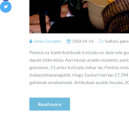
Sonia González
2026-01-16
Sailkatu gabe
Pentsio ez kontributiboak kotizatu ez duen edo gu
daude bideratuta. Aurrekoan azaldu nizuenez, pents
gutxienez, 15 urtez kotizatu behar da. Pentsio mota
baliaezintasunagatik. Hego Euskal Herrian 17.394 
gehienak emakumeak. Artikuluan azaldu bezala, 202
Read more