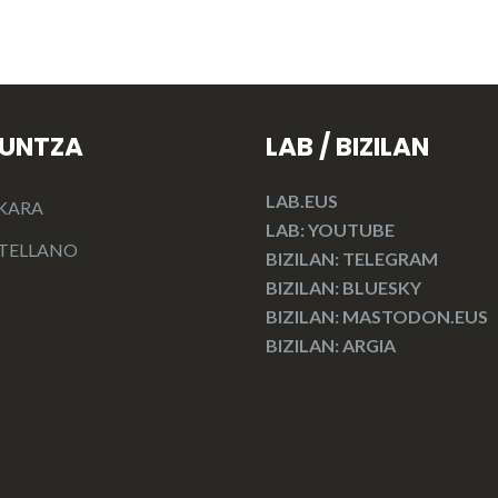
KUNTZA
LAB / BIZILAN
LAB.EUS
KARA
LAB: YOUTUBE
TELLANO
BIZILAN: TELEGRAM
BIZILAN: BLUESKY
BIZILAN: MASTODON.EUS
BIZILAN: ARGIA