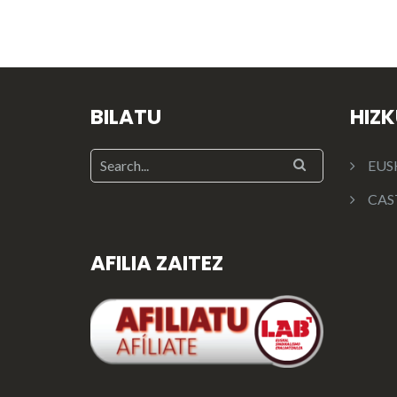
BILATU
HIZ
EUS
CAS
AFILIA ZAITEZ