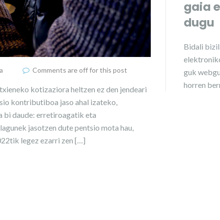
gaia 
dugu
Bidali
bizi
elektroniko
a
Comments are off for this post
guk webgu
horren ber
txieneko kotizaziora heltzen ez den jendeari
io kontributiboa jaso ahal izateko,
 bi daude: erretiroagatik eta
lagunek jasotzen dute pentsio mota hau,
2tik legez ezarri zen […]