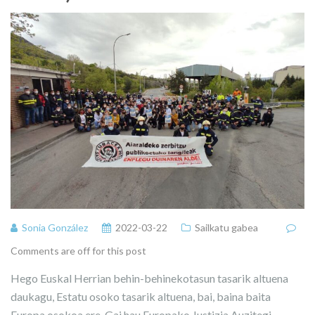
Sonia González
2022-03-22
Sailkatu gabea
Comments are off for this post
Hego Euskal Herrian behin-behinekotasun tasarik altuena
daukagu, Estatu osoko tasarik altuena, bai, baina baita
Europa osokoa ere. Gai hau Europako Justizia Auzitegi