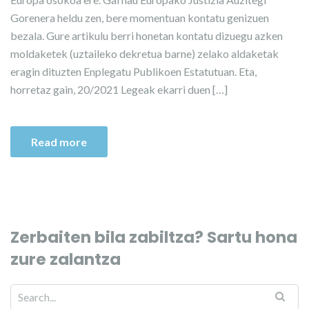
Gorenera heldu zen, bere momentuan kontatu genizuen
bezala. Gure artikulu berri honetan kontatu dizuegu azken
moldaketek (uztaileko dekretua barne) zelako aldaketak
eragin dituzten Enplegatu Publikoen Estatutuan. Eta,
horretaz gain, 20/2021 Legeak ekarri duen […]
Read more
Zerbaiten bila zabiltza? Sartu hona
zure zalantza