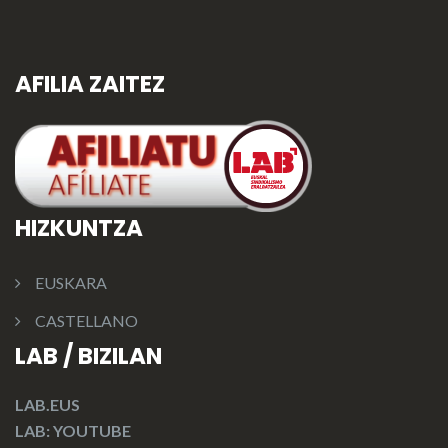
AFILIA ZAITEZ
HIZKUNTZA
EUSKARA
CASTELLANO
LAB / BIZILAN
LAB.EUS
LAB: YOUTUBE