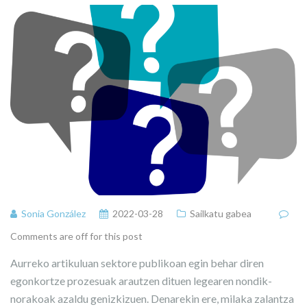
Sonia González
2022-03-28
Sailkatu gabea
Comments are off for this post
Aurreko artikuluan sektore publikoan egin behar diren
egonkortze prozesuak arautzen dituen legearen nondik-
norakoak azaldu genizkizuen. Denarekin ere, milaka zalantza