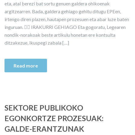
eta, atal berezi bat sortu genuen galdera ohikoenak
argitzearren. Bada, galdera gehiago gehitu ditugu EPEen,
irtengo diren plazen, hautapen prozesuen eta abar luze baten
inguruan. 👉🏼 IRAKURRI GEHIAGO Eta gogoratu, Legearen
nondik-norakoak beste artikulu honetan ere kontsulta
ditzakezue, ikuspegi zabala […]
Read more
SEKTORE PUBLIKOKO
EGONKORTZE PROZESUAK:
GALDE-ERANTZUNAK