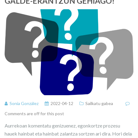
GALDE-ERANTZUN GEHIAGO!
Sonia González
2022-04-12
Sailkatu gabea
Comments are off for this post
Aurrekoan komentatu genizuenez, egonkortze prozesu
hauek hainbat eta hainbat zalantza sortzen ari dira. Hori dela