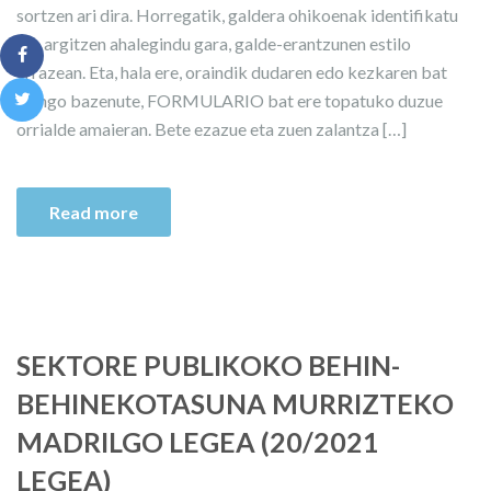
sortzen ari dira. Horregatik, galdera ohikoenak identifikatu
eta argitzen ahalegindu gara, galde-erantzunen estilo
errazean. Eta, hala ere, oraindik dudaren edo kezkaren bat
izango bazenute, FORMULARIO bat ere topatuko duzue
orrialde amaieran. Bete ezazue eta zuen zalantza […]
Read more
SEKTORE PUBLIKOKO BEHIN-
BEHINEKOTASUNA MURRIZTEKO
MADRILGO LEGEA (20/2021
LEGEA)