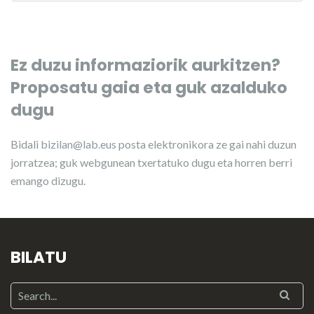
Ez duzu informaziorik aurkitzen?
Proposatu gaia eta guk azalduko
dugu
Bidali
bizilan@lab.eus
posta elektronikora ze gai nahi duzun
jorratzea; guk webgunean txertatuko dugu eta horren berri
emango dizugu.
BILATU