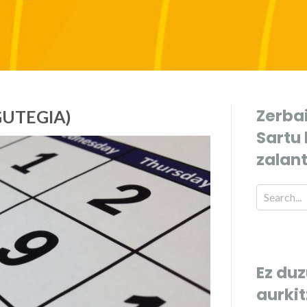
Zerbai
GUTEGIA)
Sartu
zalan
Ez duz
aurki