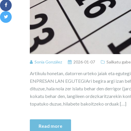
Sonia González
2026-01-07
Sailkatu gabe
Artikulu honetan, datorren urteko jaiak eta egutegi
ENPRESAN LAN EGUTEGIAri begira argi izan behar
dituzue, hala nola zer islatu behar den derrigor (ja
kokatu behar den, langileen ordezkaritzarekin k
topatuko duzue, hilabete bakoitzeko orduak […]
Read more