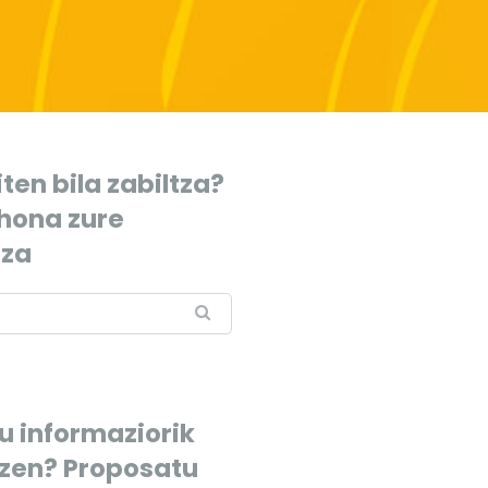
ten bila zabiltza?
 hona zure
tza
u informaziorik
tzen? Proposatu