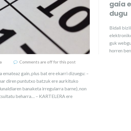
gaia 
dugu
Bidali
bizi
elektroniko
guk webgu
horren ber
a
Comments are off for this post
a emateaz gain, plus bat ere ekarri dizuegu: –
 diren puntutxo batzuk ere aurkituko
rdunaldiaren banaketa irregularra barne), non
ontsultatu beharra… – KARTELERA ere