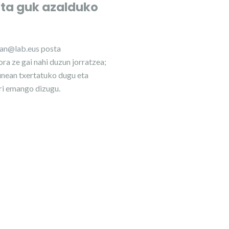
eta guk azalduko
lan@lab.eus
posta
ra ze gai nahi duzun jorratzea;
nean txertatuko dugu eta
ri emango dizugu.