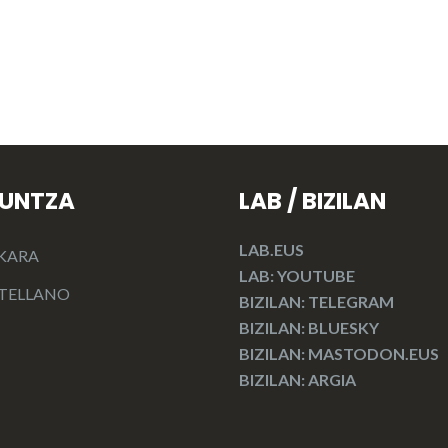
KUNTZA
LAB / BIZILAN
LAB.EUS
KARA
LAB: YOUTUBE
TELLANO
BIZILAN: TELEGRAM
BIZILAN: BLUESKY
BIZILAN: MASTODON.EUS
BIZILAN: ARGIA