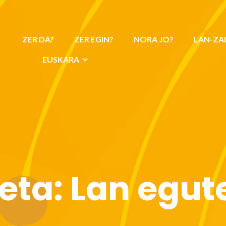
ZER DA?
ZER EGIN?
NORA JO?
LAN-ZA
EUSKARA
keta:
Lan egut