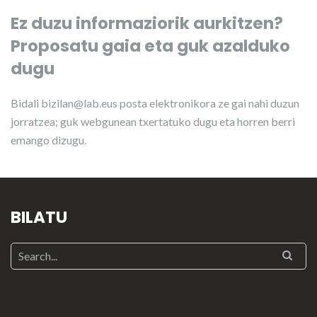
Ez duzu informaziorik aurkitzen?
Proposatu gaia eta guk azalduko
dugu
Bidali
bizilan@lab.eus
posta elektronikora ze gai nahi duzun
jorratzea; guk webgunean txertatuko dugu eta horren berri
emango dizugu.
BILATU