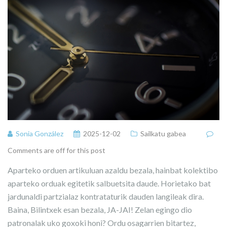
Sonia González
2025-12-02
Sailkatu gabea
Comments are off for this post
Aparteko orduen artikuluan azaldu bezala, hainbat kolektibo
aparteko orduak egitetik salbuetsita daude. Horietako bat
jardunaldi partzialaz kontrataturik dauden langileak dira.
Baina, Bilintxek esan bezala, JA-JAI! Zelan egingo dio
patronalak uko goxoki honi? Ordu osagarrien bitartez,