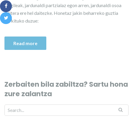
langileak, jardunaldi partzialaz egon arren, jardunaldi osoa
egitera ere hel daitezke. Honetaz jakin beharreko guztia
aurkituko duzue:
Read more
Zerbaiten bila zabiltza? Sartu hona
zure zalantza