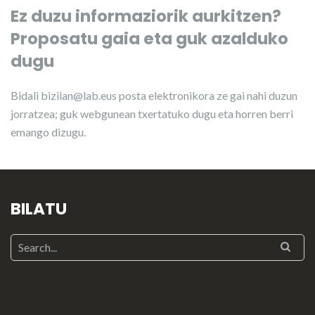
Ez duzu informaziorik aurkitzen?
Proposatu gaia eta guk azalduko
dugu
Bidali
bizilan@lab.eus
posta elektronikora ze gai nahi duzun
jorratzea; guk webgunean txertatuko dugu eta horren berri
emango dizugu.
BILATU