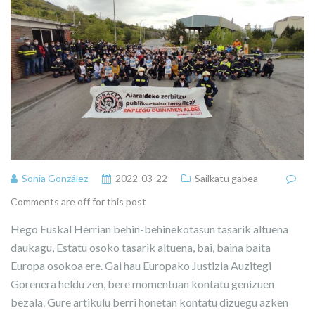
Sonia González
2022-03-22
Sailkatu gabea
Comments are off for this post
Hego Euskal Herrian behin-behinekotasun tasarik altuena
daukagu, Estatu osoko tasarik altuena, bai, baina baita
Europa osokoa ere. Gai hau Europako Justizia Auzitegi
Gorenera heldu zen, bere momentuan kontatu genizuen
bezala. Gure artikulu berri honetan kontatu dizuegu azken