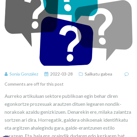
Sonia González
2022-03-28
Sailkatu gabea
Comments are off for this post
Aurreko artikuluan sektore publikoan egin behar diren
egonkortze prozesuak arautzen dituen legearen nondik-
norakoak azaldu genizkizuen. Denarekin ere, milaka zalantza
sortzen ari dira. Horregatik, galdera ohikoenak identifikatu
eta argitzen ahalegindu gara, galde-erantzunen estilo
errazean. Eta, hala ere, oraindik dudaren edo kezkaren bat