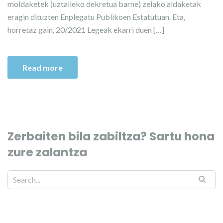
moldaketek (uztaileko dekretua barne) zelako aldaketak
eragin dituzten Enplegatu Publikoen Estatutuan. Eta,
horretaz gain, 20/2021 Legeak ekarri duen […]
Read more
Zerbaiten bila zabiltza? Sartu hona
zure zalantza