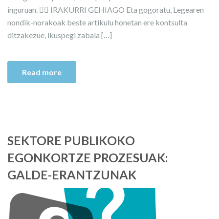
inguruan. 👉🏼 IRAKURRI GEHIAGO Eta gogoratu, Legearen
nondik-norakoak beste artikulu honetan ere kontsulta
ditzakezue, ikuspegi zabala […]
Read more
SEKTORE PUBLIKOKO
EGONKORTZE PROZESUAK:
GALDE-ERANTZUNAK