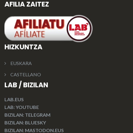
AFILIA ZAITEZ
HIZKUNTZA
EUSKARA
CASTELLANO
LAB / BIZILAN
LAB.EUS
LAB: YOUTUBE
BIZILAN: TELEGRAM
BIZILAN: BLUESKY
BIZILAN: MASTODON.EUS