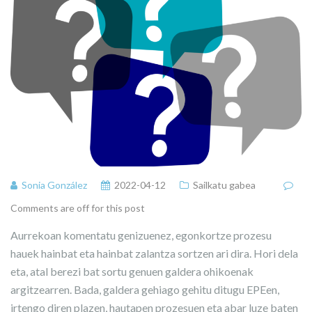
Sonia González
2022-04-12
Sailkatu gabea
Comments are off for this post
Aurrekoan komentatu genizuenez, egonkortze prozesu
hauek hainbat eta hainbat zalantza sortzen ari dira. Hori dela
eta, atal berezi bat sortu genuen galdera ohikoenak
argitzearren. Bada, galdera gehiago gehitu ditugu EPEen,
irtengo diren plazen, hautapen prozesuen eta abar luze baten