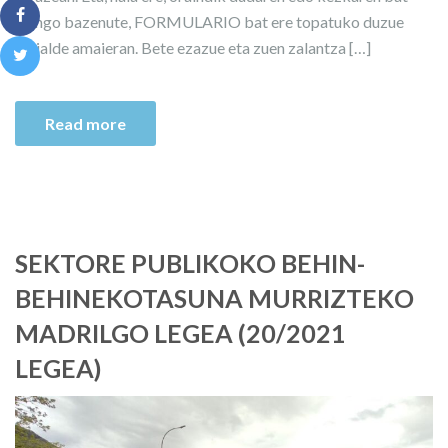
izango bazenute, FORMULARIO bat ere topatuko duzue
orrialde amaieran. Bete ezazue eta zuen zalantza […]
Read more
SEKTORE PUBLIKOKO BEHIN-
BEHINEKOTASUNA MURRIZTEKO
MADRILGO LEGEA (20/2021
LEGEA)