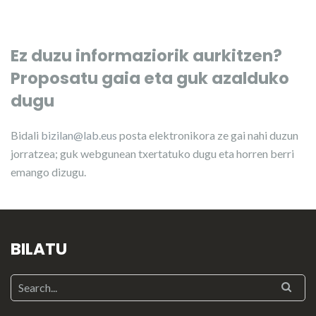
Ez duzu informaziorik aurkitzen?
Proposatu gaia eta guk azalduko
dugu
Bidali
bizilan@lab.eus
posta elektronikora ze gai nahi duzun
jorratzea; guk webgunean txertatuko dugu eta horren berri
emango dizugu.
BILATU