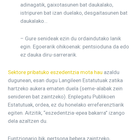
adinagatik, gaixotasunen bat daukalako,
istripuren bat izan duelako, desgaitasunen bat
daukalako…
– Gure senideak ezin du ordaindutako lanik
egin. Egoerarik ohikoenak: pentsioduna da edo
ez dauka diru-sarrerarik.
Sektore pribatuko eszedentzia mota hau
azaldu
dugunean, esan dugu Langileen Estatutuak zatika
hartzeko aukera ematen duela (seme-alabak zein
senideren bat zaintzeko). Enplegatu Publikoen
Estatutuak, ordea, ez du honelako erreferenztiarik
egiten. Aitzitik, “eszedentzia-epea bakarra” izango
dela azaltzen du.
Funtzionario bik, pertsona bebera zaintzeko,