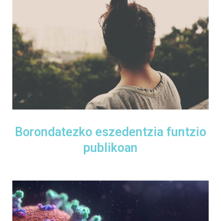
Borondatezko eszedentzia funtzio
publikoan