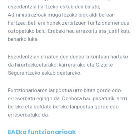
eszedentzia hartzeko eskubidea balute,
Administrazioak muga lezake biek aldi berean
hartzea, beti ere honek zerbitzuen funtzionamendua
oztopatuko balu. Erabaki hau arrazoitu eta justifikatu
beharko luke.
Eszedentzian ematen den denbora kontuan hartuko
da hirurteekoetarako, karrerarako eta Gizarte
Segurantzako eskubideetarako.
Funtzionarioaren lanpostua urte bitan gorde edo
erreserbatu egingo da. Denbora hau pasaturik, herri
bereko eta soldata bereko lanpostua gorde edo
erreserbatuko da.
EAEko funtzionarioak