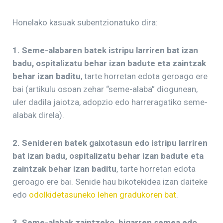
Honelako kasuak subentzionatuko dira:
1. Seme-alabaren batek istripu larriren bat izan
badu, ospitalizatu behar izan badute eta zaintzak
behar izan baditu
, tarte horretan edota geroago ere
bai (artikulu osoan zehar “seme-alaba” diogunean,
uler dadila jaiotza, adopzio edo harreragatiko seme-
alabak direla).
2. Senideren batek gaixotasun edo istripu larriren
bat izan badu, ospitalizatu behar izan badute eta
zaintzak behar izan baditu
, tarte horretan edota
geroago ere bai. Senide hau bikotekidea izan daiteke
edo
odolkidetasuneko lehen gradukoren bat
.
3. Seme-alabak zaintzeko, bigarren semea edo