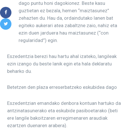
dago puntu honi dagokionez. Beste kasu
guztietan ez bezala, hemen “maiztasunez”
zehazten du. Hau da, ordaindutako lanen bat
egiteko aukerari atea zabaltzne zaio, nahiz eta
ezin duen jarduera hau maiztasunez (“con
regularidad”) egin.
Eszedentzia berezi hau hartu ahal izateko, langileak
ezin izango du beste lanik egin eta hala deklaratu
beharko du.
Betetzen den plaza erreserbatzeko eskubidea dago
Eszedentzian emandako denbora kontuan hartuko da
antzinatasunerako eta eskubide pasiboetarako (beti
ere langile bakoitzaren erregimenaren araudiak
ezartzen duenaren arabera).