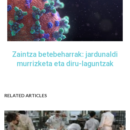
Zaintza betebeharrak: jardunaldi
murrizketa eta diru-laguntzak
RELATED ARTICLES