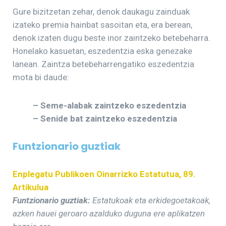
Gure bizitzetan zehar, denok daukagu zainduak
izateko premia hainbat sasoitan eta, era berean,
denok izaten dugu beste inor zaintzeko betebeharra.
Honelako kasuetan, eszedentzia eska genezake
lanean. Zaintza betebeharrengatiko eszedentzia
mota bi daude:
– Seme-alabak zaintzeko eszedentzia
– Senide bat zaintzeko eszedentzia
Funtzionario guztiak
Enplegatu Publikoen Oinarrizko Estatutua, 89.
Artikulua
Funtzionario guztiak:
Estatukoak eta erkidegoetakoak,
azken hauei geroaro azalduko duguna ere aplikatzen