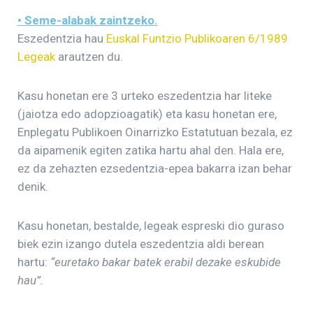
• Seme-alabak zaintzeko.
Eszedentzia hau
Euskal Funtzio Publikoaren 6/1989
Legeak
arautzen du.
Kasu honetan ere 3 urteko eszedentzia har liteke
(jaiotza edo adopzioagatik) eta kasu honetan ere,
Enplegatu Publikoen Oinarrizko Estatutuan bezala, ez
da aipamenik egiten zatika hartu ahal den. Hala ere,
ez da zehazten ezsedentzia-epea bakarra izan behar
denik.
Kasu honetan, bestalde, legeak espreski dio guraso
biek ezin izango dutela eszedentzia aldi berean
hartu:
“euretako bakar batek erabil dezake eskubide
hau”.