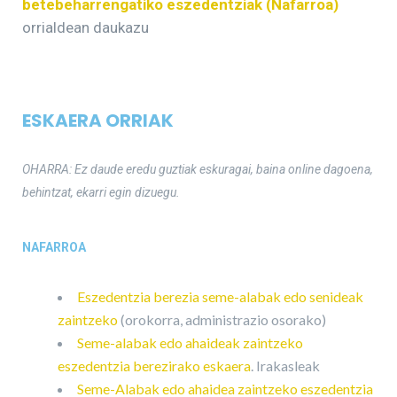
betebeharrengatiko eszedentziak (Nafarroa)
orrialdean daukazu
ESKAERA ORRIAK
OHARRA: Ez daude eredu guztiak eskuragai, baina online dagoena,
behintzat, ekarri egin dizuegu.
NAFARROA
Eszedentzia berezia seme-alabak edo senideak
zaintzeko
(orokorra, administrazio osorako)
Seme-alabak edo ahaideak zaintzeko
eszedentzia berezirako eskaera
. Irakasleak
Seme-Alabak edo ahaidea zaintzeko eszedentzia