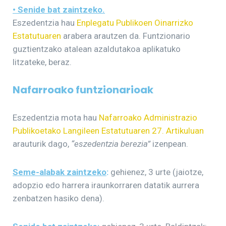
• Senide bat zaintzeko.
Eszedentzia hau
Enplegatu Publikoen Oinarrizko
Estatutuaren
arabera arautzen da. Funtzionario
guztientzako atalean azaldutakoa aplikatuko
litzateke, beraz.
Nafarroako funtzionarioak
Eszedentzia mota hau
Nafarroako Administrazio
Publikoetako Langileen Estatutuaren 27. Artikuluan
arauturik dago,
“eszedentzia berezia”
izenpean.
Seme-alabak zaintzeko
:
gehienez, 3 urte (jaiotze,
adopzio edo harrera iraunkorraren datatik aurrera
zenbatzen hasiko dena).