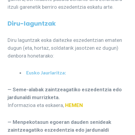
itzuli garenetik berriro eszedentzia eskatu arte.
Diru-laguntzak
Diru laguntzak eska daitezke eszedentzian ematen
dugun (eta, hortaz, soldatarik jasotzen ez dugun)
denbora honetarako:
Eusko Jaurlaritza:
— Seme-alabak zaintzeagatiko eszedentzia edo
jardunaldi murrizketa.
Informazioa eta eskaera,
HEMEN
— Menpekotasun egoeran dauden senideak
zaintzeagatiko eszedentzia edo jardunaldi