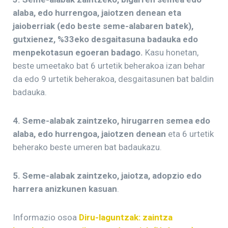
alaba, edo hurrengoa, jaiotzen denean eta
jaioberriak (edo beste seme-alabaren batek),
gutxienez, %33eko desgaitasuna badauka edo
menpekotasun egoeran badago.
Kasu honetan,
beste umeetako bat 6 urtetik beherakoa izan behar
da edo 9 urtetik beherakoa, desgaitasunen bat baldin
badauka.
4. Seme-alabak zaintzeko, hirugarren semea edo
alaba, edo hurrengoa, jaiotzen denean
eta 6 urtetik
beherako beste umeren bat badaukazu.
5. Seme-alabak zaintzeko, jaiotza, adopzio edo
harrera anizkunen kasuan
.
Informazio osoa
Diru-laguntzak: zaintza