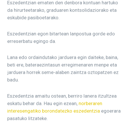
Eszedentzian ematen den denbora kontuan hartuko
da hirurteetarako, graduaren kontsolidaziorako eta
eskubide pasiboetarako.
Eszedentzian egon bitartean lanpostua gorde edo
erreserbatu egingo da.
Lana edo ordaindutako jarduera egin daiteke, baina,
beti ere, bateraezintasun erregimenaren menpe eta
jarduera horrek seme-alaben zaintza oztopatzen ez
badu.
Eszedentzia amaitu ostean, berriro lanera itzultzea
eskatu behar da. Hau egin ezean,
norberaren
interesengatiko borondatezko eszedentzia
egoerara
pasatuko litzateke.