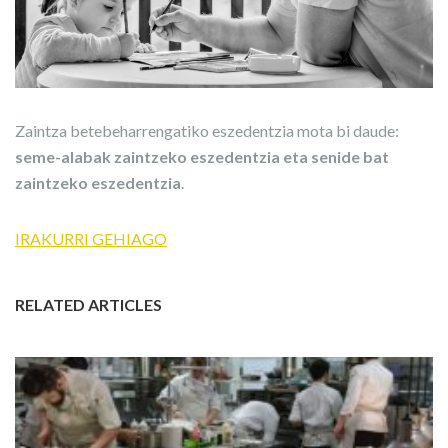
Zaintza betebeharrengatiko eszedentzia mota bi daude:
seme-alabak zaintzeko eszedentzia eta senide bat
zaintzeko eszedentzia
.
IRAKURRI GEHIAGO
RELATED ARTICLES