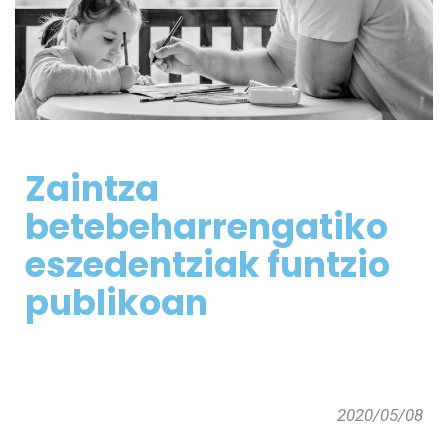
Zaintza
betebeharrengatiko
eszedentziak funtzio
publikoan
2020/05/08