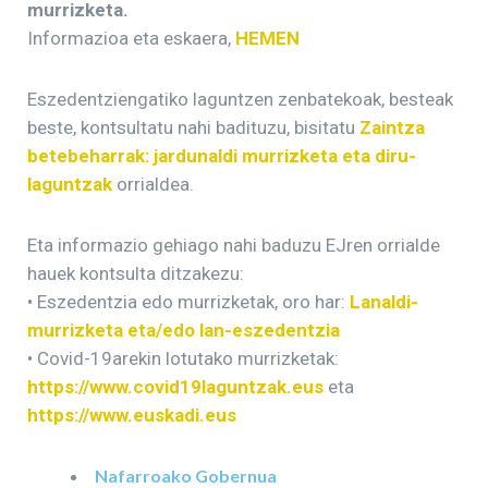
murrizketa.
Informazioa eta eskaera,
HEMEN
Eszedentziengatiko laguntzen zenbatekoak, besteak
beste, kontsultatu nahi badituzu, bisitatu
Zaintza
betebeharrak: jardunaldi murrizketa eta diru-
laguntzak
orrialdea.
Eta informazio gehiago nahi baduzu EJren orrialde
hauek kontsulta ditzakezu:
• Eszedentzia edo murrizketak, oro har:
Lanaldi-
murrizketa eta/edo lan-eszedentzia
• Covid-19arekin lotutako murrizketak:
https://www.covid19laguntzak.eus
eta
https://www.euskadi.eus
Nafarroako Gobernua