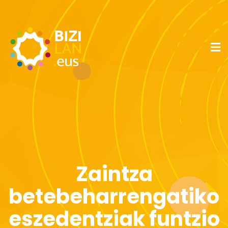
Zaintza
betebeharrengatiko
eszedentziak funtzio