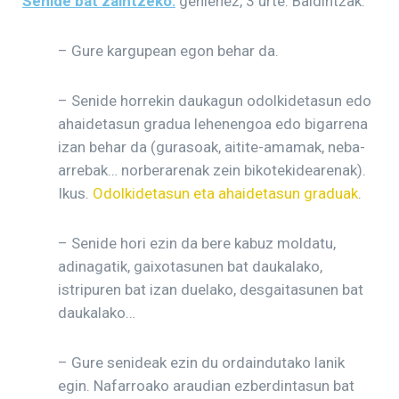
Senide bat zaintzeko:
gehienez, 3 urte. Baldintzak:
– Gure kargupean egon behar da.
– Senide horrekin daukagun odolkidetasun edo
ahaidetasun gradua lehenengoa edo bigarrena
izan behar da (gurasoak, aitite-amamak, neba-
arrebak… norberarenak zein bikotekidearenak).
Ikus.
Odolkidetasun eta ahaidetasun graduak
.
– Senide hori ezin da bere kabuz moldatu,
adinagatik, gaixotasunen bat daukalako,
istripuren bat izan duelako, desgaitasunen bat
daukalako…
– Gure senideak ezin du ordaindutako lanik
egin. Nafarroako araudian ezberdintasun bat