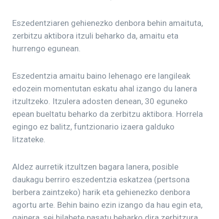
Eszedentziaren gehienezko denbora behin amaituta,
zerbitzu aktibora itzuli beharko da, amaitu eta
hurrengo egunean.
Eszedentzia amaitu baino lehenago ere langileak
edozein momentutan eskatu ahal izango du lanera
itzultzeko. Itzulera adosten denean, 30 eguneko
epean bueltatu beharko da zerbitzu aktibora. Horrela
egingo ez balitz, funtzionario izaera galduko
litzateke.
Aldez aurretik itzultzen bagara lanera, posible
daukagu berriro eszedentzia eskatzea (pertsona
berbera zaintzeko) harik eta gehienezko denbora
agortu arte. Behin baino ezin izango da hau egin eta,
gainera, sei hilabete pasatu beharko dira zerbitzura