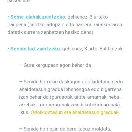
bazaie ere.
• Seme-alabak zaintzeko
:
gehienez, 3 urteko
iraupena (jaiotze, adopzio edo harrera iraunkorraren
datatik aurrera zenbatzen hasiko dena).
• Senide bat zaintzeko
:
gehienez, 3 urte. Baldintzak:
– Gure kargupean egon behar da.
– Senide horrekin daukagun odolkidetasun edo
ahaidetasun gradua lehenengoa edo bigarrena
izan behar da (gurasoak, aitite-amamak, neba-
arrebak… norberarenak zein bikotekidearenak).
Ikus.
Odolkidetasun eta ahaidetasun graduak
.
– Senide hori ezin da bere kabuz moldatu,