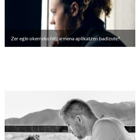
Zer egin okerreko hitzarmena aplikatzen badizute?