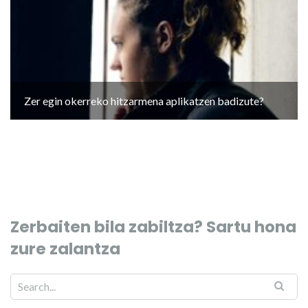
Zer egin okerreko hitzarmena aplikatzen badizute?
Zerbaiten bila zabiltza? Sartu hona
zure zalantza