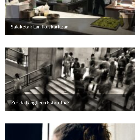
Salaketak Lan Ikuskaritzan
Zer da Langileen Estatutua?