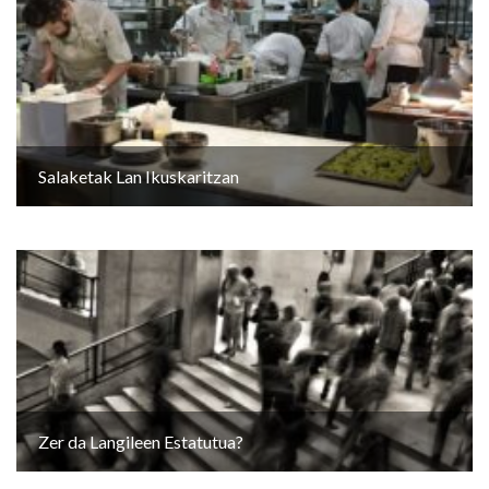
Salaketak Lan Ikuskaritzan
Zer da Langileen Estatutua?