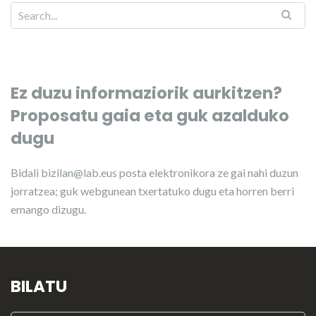
Ez duzu informaziorik aurkitzen?
Proposatu gaia eta guk azalduko
dugu
Bidali
bizilan@lab.eus
posta elektronikora ze gai nahi duzun
jorratzea; guk webgunean txertatuko dugu eta horren berri
emango dizugu.
BILATU