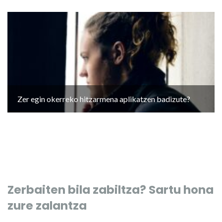
Zer egin okerreko hitzarmena aplikatzen badizute?
Zerbaiten bila zabiltza? Sartu hona
zure zalantza