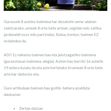
Gurasoek 8 asteko baimena har dezakete seme-alaben
zaintzarako, umeak 8 urte bete artean, segidan edo zatika,
jardunaldi osoz edo partzialaz. Baina, kontuz, baimen EZ
ordaindua da.
ADI! Ez nahastu baimen hau eta jaiotzagatiko baimena
(gurasotasun baimena, alegia). Azken hau berriki 16 astetik
19 astera luzatu da eta aste horietako bi umeak 8 urte bete
arte har daitezke eta.
Gure artikuluan baimen hau goitik-behera azalduta
daukazue:
Zertan datzan