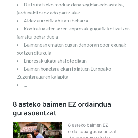
Disfrutatzeko modua: dena segidan edo asteka,
jardunaldi osoz edo partzialaz…
Aldez aurretik abisatu beharra
Kontratua eten arren, enpresak gugatik kotizatzen
jarraitu behar duela
Baimenean ematen dugun denboran opor egunak
sortzen ditugula
Enpresak ukatu ahal ote digun
Baimen honetara ekarri gintuen Europako
Zuzentarauaren kalapita
…