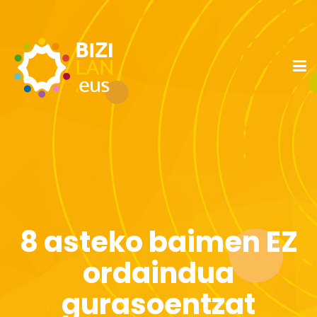
8 asteko baimen EZ
ordaindua
gurasoentzat