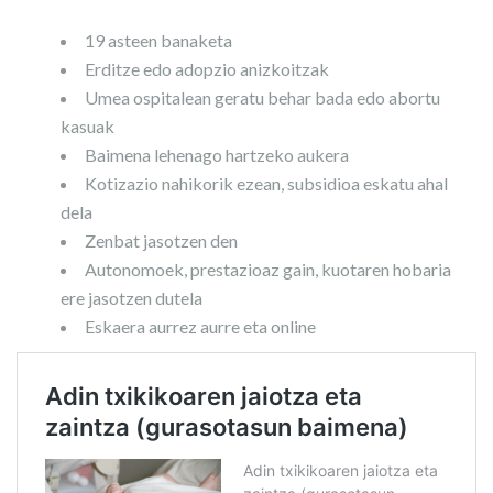
19 asteen banaketa
Erditze edo adopzio anizkoitzak
Umea ospitalean geratu behar bada edo abortu
kasuak
Baimena lehenago hartzeko aukera
Kotizazio nahikorik ezean, subsidioa eskatu ahal
dela
Zenbat jasotzen den
Autonomoek, prestazioaz gain, kuotaren hobaria
ere jasotzen dutela
Eskaera aurrez aurre eta online