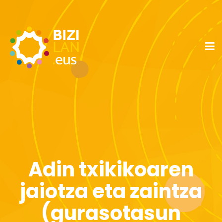
Adin txikikoaren
jaiotza eta zaintza
(gurasotasun