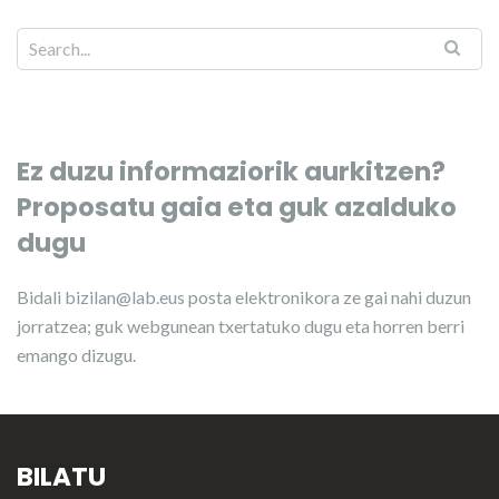
Ez duzu informaziorik aurkitzen?
Proposatu gaia eta guk azalduko
dugu
Bidali
bizilan@lab.eus
posta elektronikora ze gai nahi duzun
jorratzea; guk webgunean txertatuko dugu eta horren berri
emango dizugu.
BILATU