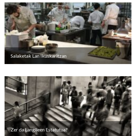
Salaketak Lan Ikuskaritzan
Zer da Langileen Estatutua?