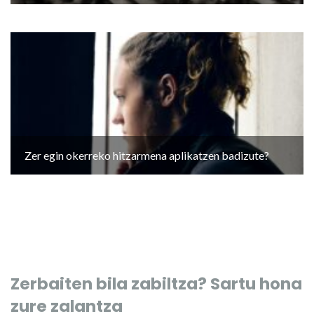
Zer egin okerreko hitzarmena aplikatzen badizute?
Zerbaiten bila zabiltza? Sartu hona
zure zalantza