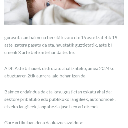
gurasotasun baimena berriki luzatu da: 16 aste izatetik 19
aste izatera pasatu da eta, hauetatik guztietatik, aste bi
umeak 8 urte bete arte har daitezke.
ADI! Aste bi hauek disfrutatu ahal izateko, umea 2024ko
abuztuaren 2tik aurrera jaio behar izan da.
Baimen ordaindua da eta kasu guztietan eskatu ahal da:
sektore pribatuko edo publikoko langileek, autonomoek,
etxeko langileek, langabezia jasotzen ari direnek…
Gure artikuluan dena daukazue azalduta: