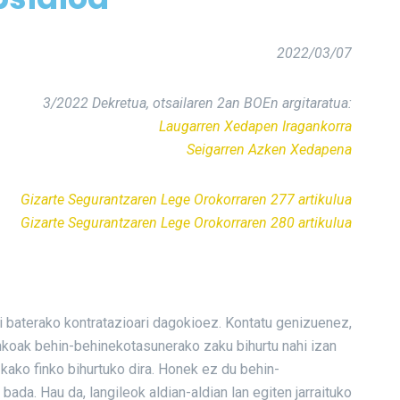
2022/03/07
3/2022 Dekretua, otsailaren 2an BOEn argitaratua:
Laugarren Xedapen Iragankorra
Seigarren Azken Xedapena
Gizarte Segurantzaren Lege Orokorraren 277 artikulua
Gizarte Segurantzaren Lege Orokorraren 280 artikulua
di baterako kontratazioari dagokioez. Kontatu genizuenez,
finkoak behin-behinekotasunerako zaku bihurtu nahi izan
zkako finko bihurtuko dira. Honek ez du behin-
ada. Hau da, langileok aldian-aldian lan egiten jarraituko