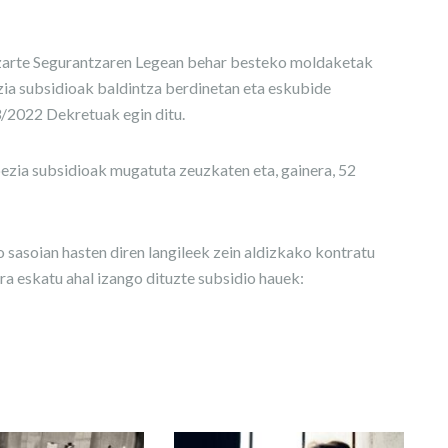
izarte Segurantzaren Legean behar besteko moldaketak
zia subsidioak baldintza berdinetan eta eskubide
3/2022 Dekretuak egin ditu.
ezia subsidioak mugatuta zeuzkaten eta, gainera, 52
 sasoian hasten diren langileek zein aldizkako kontratu
ra eskatu ahal izango dituzte subsidio hauek: