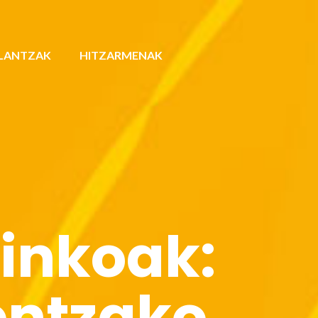
LANTZAK
HITZARMENAK
finkoak:
entzako