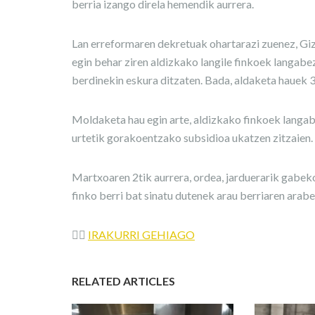
berria izango direla hemendik aurrera.
Lan erreformaren dekretuak ohartarazi zuenez, G
egin behar ziren aldizkako langile finkoek langabe
berdinekin eskura ditzaten. Bada, aldaketa hauek 
Moldaketa hau egin arte, aldizkako finkoek langab
urtetik gorakoentzako subsidioa ukatzen zitzaien.
Martxoaren 2tik aurrera, ordea, jarduerarik gabeko
finko berri bat sinatu dutenek arau berriaren arabe
👉🏼
IRAKURRI GEHIAGO
RELATED ARTICLES