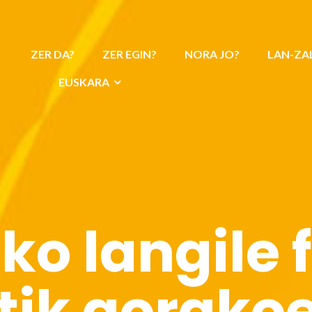
ZER DA?
ZER EGIN?
NORA JO?
LAN-ZA
EUSKARA
ko langile 
etik gorako