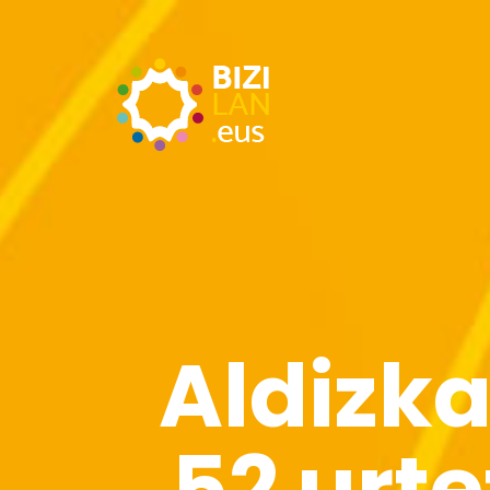
Aldizka
52 urt