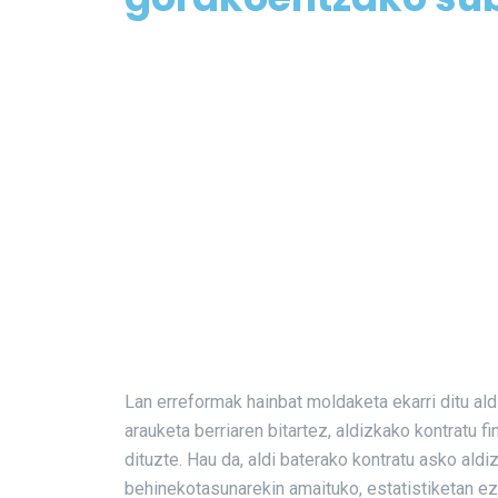
Lan erreformak hainbat moldaketa ekarri ditu al
arauketa berriaren bitartez, aldizkako kontratu 
dituzte. Hau da, aldi baterako kontratu asko aldi
behinekotasunarekin amaituko, estatistiketan ez b