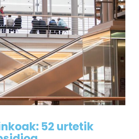
inkoak: 52 urtetik
bsidioa