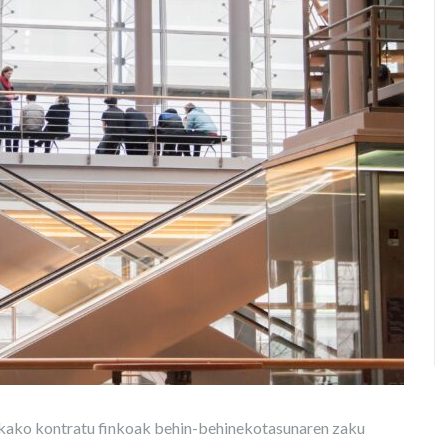
zkako kontratu finkoak behin-behinekotasunaren zaku