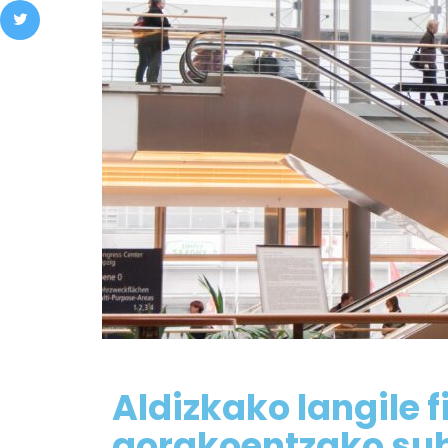
Aldizkako langile f
gorakoentzako su