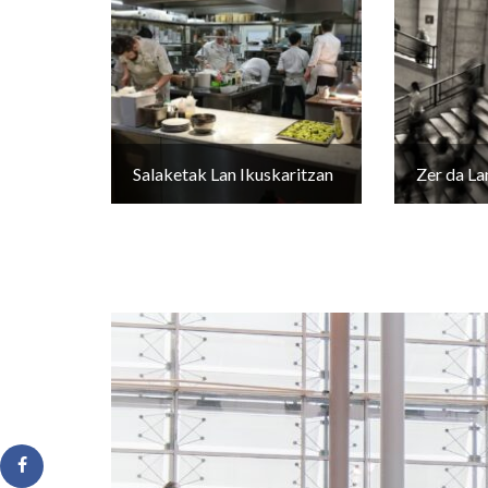
Salaketak Lan Ikuskaritzan
Zer da La