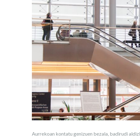
Aurrekoan kontatu genizuen bezala, badirudi aldi