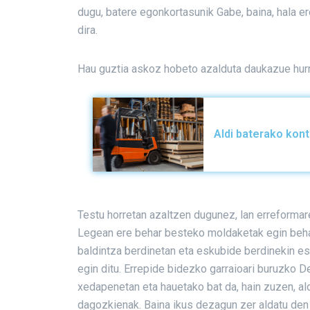
dugu, batere egonkortasunik Gabe, baina, hala er
dira.
Hau guztia askoz hobeto azalduta daukazue hurr
Aldi baterako kon
Testu horretan azaltzen dugunez, lan erreformar
Legean ere behar besteko moldaketak egin behar
baldintza berdinetan eta eskubide berdinekin e
egin ditu. Errepide bidezko garraioari buruzko De
xedapenetan eta hauetako bat da, hain zuzen, al
dagozkienak. Baina ikus dezagun zer aldatu den