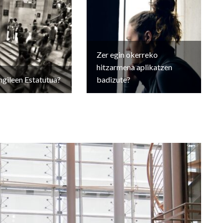
Zer egin okerreko
hitzarmena aplikatzen
ngileen Estatutua?
badizute?