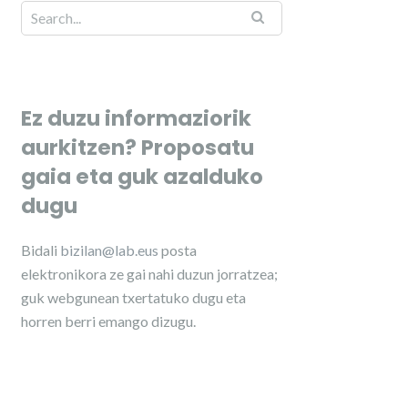
Ez duzu informaziorik
aurkitzen? Proposatu
gaia eta guk azalduko
dugu
Bidali
bizilan@lab.eus
posta
elektronikora ze gai nahi duzun jorratzea;
guk webgunean txertatuko dugu eta
horren berri emango dizugu.