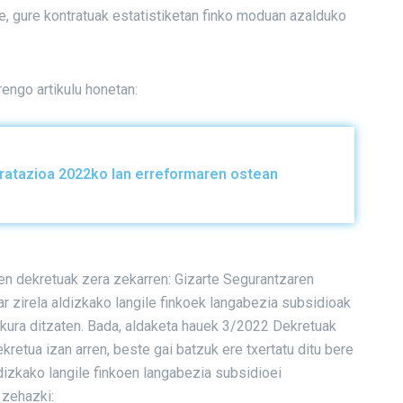
e, gure kontratuak estatistiketan finko moduan azalduko
engo artikulu honetan:
tratazioa 2022ko lan erreformaren ostean
en dekretuak zera zekarren: Gizarte Segurantzaren
 zirela aldizkako langile finkoek langabezia subsidioak
skura ditzaten. Bada, aldaketa hauek 3/2022 Dekretuak
kretua izan arren, beste gai batzuk ere txertatu ditu bere
dizkako langile finkoen langabezia subsidioei
 zehazki: