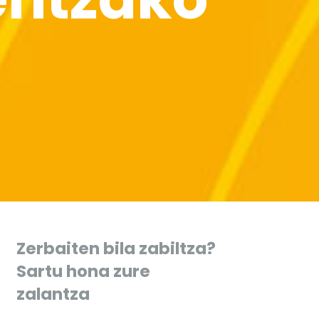
Zerbaiten bila zabiltza?
Sartu hona zure
zalantza