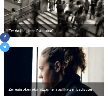
Zer da Langileen Estatutua?
Zer egin okerreko hitzarmena aplikatzen badizute?