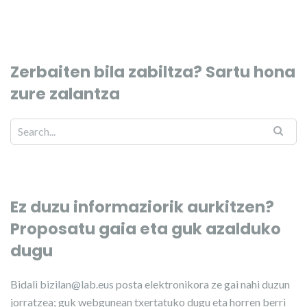
Zerbaiten bila zabiltza? Sartu hona
zure zalantza
Ez duzu informaziorik aurkitzen?
Proposatu gaia eta guk azalduko
dugu
Bidali
bizilan@lab.eus
posta elektronikora ze gai nahi duzun
jorratzea; guk webgunean txertatuko dugu eta horren berri